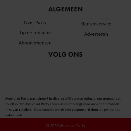
informatie over uw gebruik van onze site met onze
ALGEMEEN
partners voor social media, adverteren en analyse. Deze
partners kunnen deze gegevens combineren met andere
Over Party
Klantenservice
informatie die u aan ze heeft verstrekt of die ze hebben
Tip de redactie
verzameld op basis van uw gebruik van hun services. U
Adverteren
gaat akkoord met onze cookies als u onze website blijft
Abonnementen
gebruiken.
VOLG ONS
Weekblad Party participeert in diverse affiliate marketing programma’s, dat
houdt in dat Weekblad Party commissies ontvangt voor aankopen middels
links van retailers. Deze website wordt niet gesponsord door de genoemde
webwinkels.
© 2026 Weekblad Party