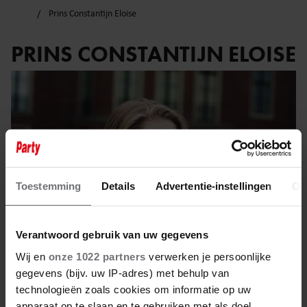
Prins Constantijn Eloise
PRINS CONSTANTIJN ELOISE
Toestemming
Details
Advertentie-instellingen
Ov
Verantwoord gebruik van uw gegevens
Wij en
onze 1022 partners
verwerken je persoonlijke
gegevens (bijv. uw IP-adres) met behulp van
8 april 2023
technologieën zoals cookies om informatie op uw
apparaat op te slaan en te gebruiken met als doel