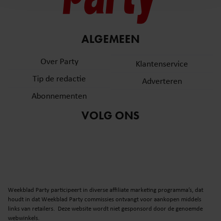
en om ons websiteverkeer te analyseren. Ook delen we
informatie over uw gebruik van onze site met onze
partners voor social media, adverteren en analyse. Deze
ALGEMEEN
partners kunnen deze gegevens combineren met andere
informatie die u aan ze heeft verstrekt of die ze hebben
Over Party
Klantenservice
verzameld op basis van uw gebruik van hun services. U
Tip de redactie
gaat akkoord met onze cookies als u onze website blijft
Adverteren
gebruiken.
Abonnementen
VOLG ONS
Weekblad Party participeert in diverse affiliate marketing programma’s, dat
houdt in dat Weekblad Party commissies ontvangt voor aankopen middels
links van retailers. Deze website wordt niet gesponsord door de genoemde
webwinkels.