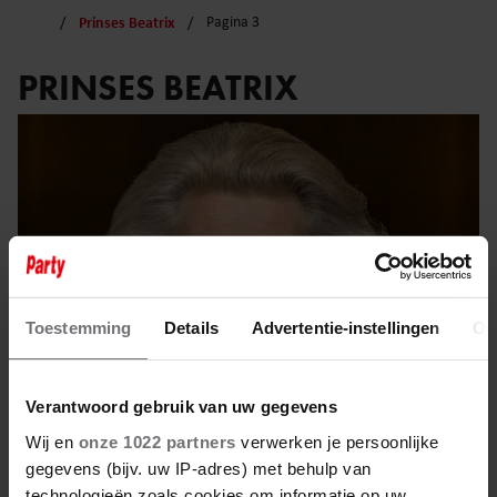
Prinses Beatrix
Pagina 3
PRINSES BEATRIX
Toestemming
Details
Advertentie-instellingen
Ov
Verantwoord gebruik van uw gegevens
Wij en
onze 1022 partners
verwerken je persoonlijke
24 oktober 2022
gegevens (bijv. uw IP-adres) met behulp van
technologieën zoals cookies om informatie op uw