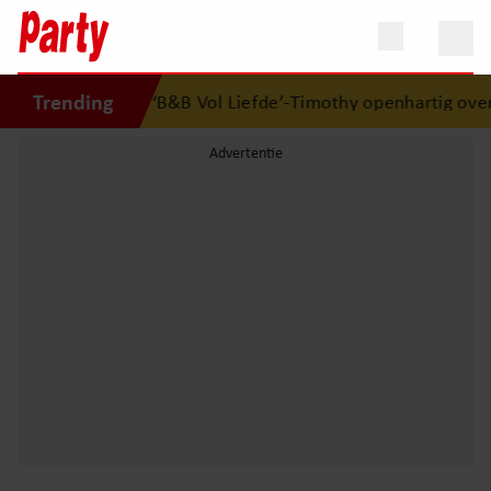
Trending
elkaars eerste
•
‘B&B Vol Liefde’-Timothy openhartig over 