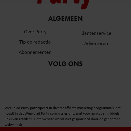
en om ons websiteverkeer te analyseren. Ook delen we
informatie over uw gebruik van onze site met onze
partners voor social media, adverteren en analyse. Deze
ALGEMEEN
partners kunnen deze gegevens combineren met andere
informatie die u aan ze heeft verstrekt of die ze hebben
Over Party
Klantenservice
verzameld op basis van uw gebruik van hun services. U
Tip de redactie
Adverteren
gaat akkoord met onze cookies als u onze website blijft
gebruiken.
Abonnementen
VOLG ONS
Weekblad Party participeert in diverse affiliate marketing programma’s, dat
houdt in dat Weekblad Party commissies ontvangt voor aankopen middels
links van retailers. Deze website wordt niet gesponsord door de genoemde
webwinkels.