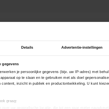
PIETER VAN VOLLENHOVE
Details
Advertentie-instellingen
w gegevens
erwerken je persoonlijke gegevens (bijv. uw IP-adres) met behul
apparaat op te slaan en te gebruiken met als doel gepersonalise
 content, inzicht in publiek en productontwikkeling. U kunt kiez
 ook graag:
 over uw geografische locatie, die tot een paar meter nauwkeuri