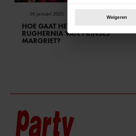
Uw apparaat identific
26 januari 2025
Lees meer over hoe uw perso
Weigeren
toestemming op elk moment wi
HOE GAAT HET MET DE
RUGHERNIA VAN PRINSES
We gebruiken cookies om cont
MARGRIET?
websiteverkeer te analyseren
media, adverteren en analys
verstrekt of die ze hebben v
onze website blijft gebruiken.