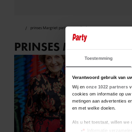
prinses Margriet pieter van vollenhoven
PRINSES MARGRIET 
Toestemming
Verantwoord gebruik van u
Wij en
onze 1022 partners
v
cookies om informatie op uw 
metingen aan advertenties en
en met welke doelen.
Als u het toestaat, willen we
Informatie verzamelen