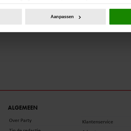
eren door het actief te scannen op specifieke eigenschappen (fing
onlijke gegevens worden verwerkt en stel uw voorkeuren in he
Aanpassen
jzigen of intrekken in de Cookieverklaring.
ent en advertenties te personaliseren, om functies voor social
. Ook delen we informatie over uw gebruik van onze site met on
e. Deze partners kunnen deze gegevens combineren met andere i
erzameld op basis van uw gebruik van hun services. U gaat akk
ALGEMEEN
Over Party
Klantenservice
Tip de redactie