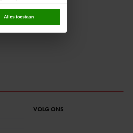
erprinting)
t
detailgedeelte
in. U kunt uw
Alles toestaan
 media te bieden en om ons
ze partners voor social
nformatie die u aan ze heeft
oord met onze cookies als u
VOLG ONS