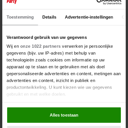
IMCA MARINA (84) LAAT VAN
ZICH HOREN NA OPNAME IN
ZIEKENHUIS
Toestemming
Details
Advertentie-instellingen
Ov
Verantwoord gebruik van uw gegevens
Wij en
onze 1022 partners
verwerken je persoonlijke
gegevens (bijv. uw IP-adres) met behulp van
technologieën zoals cookies om informatie op uw
apparaat op te slaan en te gebruiken met als doel
gepersonaliseerde advertenties en content, metingen aan
advertenties en content, inzicht in publiek en
productontwikkeling. U kunt kiezen wie uw gegevens
gebruikt en met welke doelen.
Als u het toestaat, willen we ook graag:
Alles toestaan
Informatie verzamelen over uw geografische
locatie, die tot een paar meter nauwkeurig kan zijn
5 april 2025