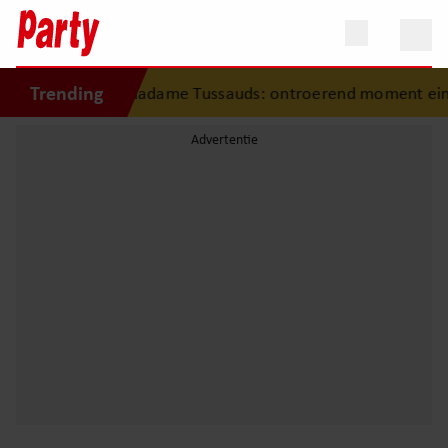
Trending
t jonge fan in Madame Tussauds: ontroerend moment eindig