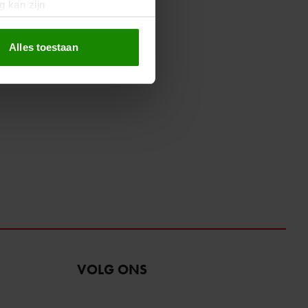
g kan zijn
erprinting)
t
detailgedeelte
in. U kunt uw
Alles toestaan
 media te bieden en om ons
ze partners voor social
nformatie die u aan ze heeft
oord met onze cookies als u
VOLG ONS