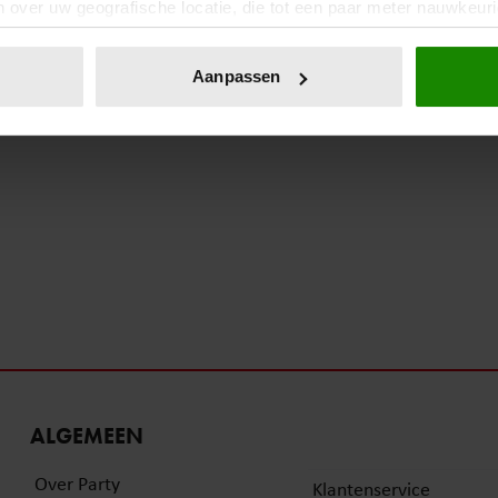
 over uw geografische locatie, die tot een paar meter nauwkeuri
eren door het actief te scannen op specifieke eigenschappen (fing
onlijke gegevens worden verwerkt en stel uw voorkeuren in he
Aanpassen
jzigen of intrekken in de Cookieverklaring.
ent en advertenties te personaliseren, om functies voor social
. Ook delen we informatie over uw gebruik van onze site met on
e. Deze partners kunnen deze gegevens combineren met andere i
erzameld op basis van uw gebruik van hun services. U gaat akk
ALGEMEEN
Over Party
Klantenservice