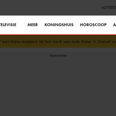
ADVERT
TELEVISIE
MEER
KONINGSHUIS
HOROSCOOP
A
bijna stagiaire bij het merk van Jade Anna
•
Onrust over t