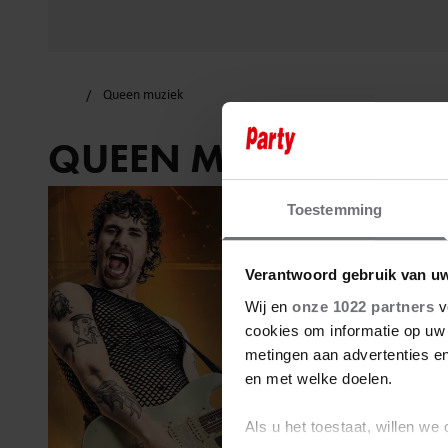
Queen muziek
QUEEN MUZIEK
Toestemming
Verantwoord gebruik van u
Wij en
onze 1022 partners
v
cookies om informatie op uw 
metingen aan advertenties en
en met welke doelen.
Als u het toestaat, willen we