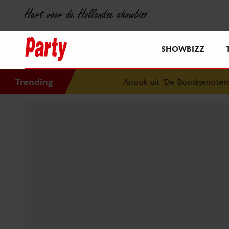
Hart voor de Hollandse showbizz
SHOWBIZZ
Trending
Anouk uit ‘De Bondgenoten’ was 