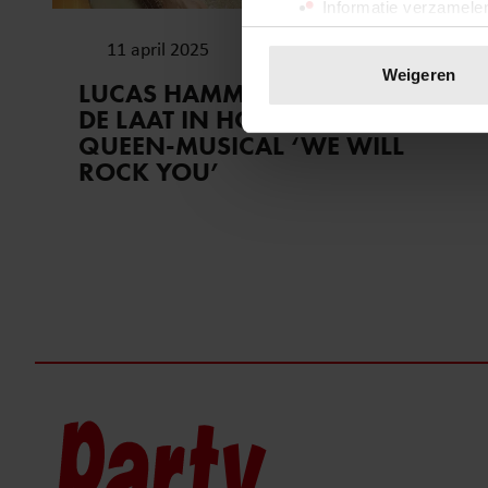
Informatie verzamelen
Uw apparaat identific
11 april 2025
Lees meer over hoe uw perso
Weigeren
LUCAS HAMMING EN MAGTEL
toestemming op elk moment wi
DE LAAT IN HOOFDROLLEN VAN
QUEEN-MUSICAL ‘WE WILL
We gebruiken cookies om cont
ROCK YOU’
websiteverkeer te analyseren
media, adverteren en analys
verstrekt of die ze hebben v
onze website blijft gebruiken.