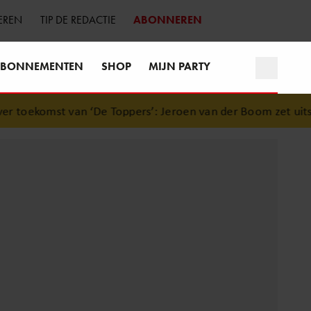
EREN
TIP DE REDACTIE
ABONNEREN
BONNEMENTEN
SHOP
MIJN PARTY
oekomst van ‘De Toppers’: Jeroen van der Boom zet uitspra