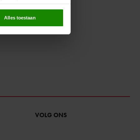
erprinting)
t
detailgedeelte
in. U kunt uw
Alles toestaan
 media te bieden en om ons
ze partners voor social
nformatie die u aan ze heeft
oord met onze cookies als u
VOLG ONS