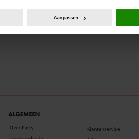
eren door het actief te scannen op specifieke eigenschappen (fing
onlijke gegevens worden verwerkt en stel uw voorkeuren in he
Aanpassen
jzigen of intrekken in de Cookieverklaring.
ent en advertenties te personaliseren, om functies voor social
. Ook delen we informatie over uw gebruik van onze site met on
e. Deze partners kunnen deze gegevens combineren met andere i
erzameld op basis van uw gebruik van hun services. U gaat akk
ALGEMEEN
Over Party
Klantenservice
Tip de redactie