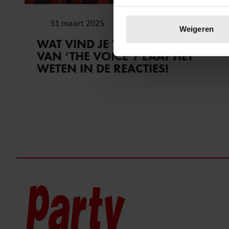
Uw apparaat identific
31 maart 2025
Lees meer over hoe uw perso
Weigeren
toestemming op elk moment wi
WAT VIND JE VAN DE COACHES
VAN ‘THE VOICE’? LAAT HET
We gebruiken cookies om cont
WETEN IN DE REACTIES!
websiteverkeer te analyseren
media, adverteren en analys
verstrekt of die ze hebben v
onze website blijft gebruiken.