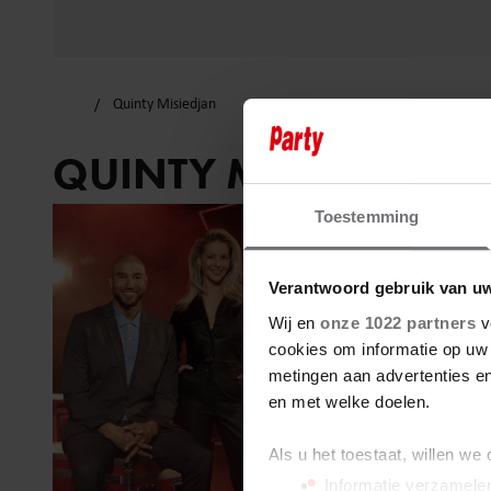
Quinty Misiedjan
QUINTY MISIEDJAN
Toestemming
Verantwoord gebruik van u
Wij en
onze 1022 partners
v
cookies om informatie op uw 
metingen aan advertenties en
en met welke doelen.
Als u het toestaat, willen we
Informatie verzamelen