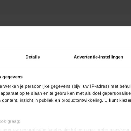
Details
Advertentie-instellingen
w gegevens
erwerken je persoonlijke gegevens (bijv. uw IP-adres) met behul
apparaat op te slaan en te gebruiken met als doel gepersonalise
 content, inzicht in publiek en productontwikkeling. U kunt kiez
 ook graag:
 over uw geografische locatie, die tot een paar meter nauwkeuri