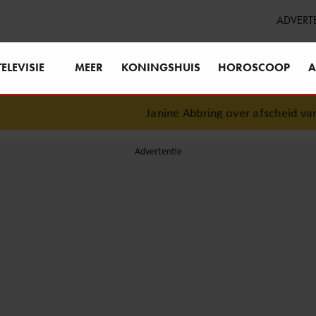
ADVERT
TELEVISIE
MEER
KONINGSHUIS
HOROSCOOP
A
Janine Abbring over afscheid van ‘Zo