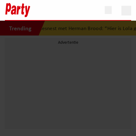
Trending
ug op eerste liefdesnest met Herman Brood: “Hier is Lola g