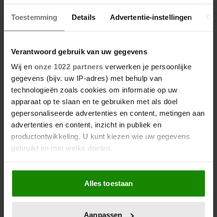
RACHEL HAZES: HARTENPIJN IN
RECHTBANK
Toestemming
Details
Advertentie-instellingen
Ov
Verantwoord gebruik van uw gegevens
Wij en
onze 1022 partners
verwerken je persoonlijke
gegevens (bijv. uw IP-adres) met behulp van
technologieën zoals cookies om informatie op uw
apparaat op te slaan en te gebruiken met als doel
gepersonaliseerde advertenties en content, metingen aan
advertenties en content, inzicht in publiek en
productontwikkeling. U kunt kiezen wie uw gegevens
gebruikt en met welke doelen.
Als u het toestaat, willen we ook graag:
Alles toestaan
Informatie verzamelen over uw geografische
locatie, die tot een paar meter nauwkeurig kan zijn
9 januari 2023
Uw apparaat identificeren door het actief te
Aanpassen