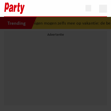
Trending
 binnen”
•
Sommigen mogen zelfs mee op vakantie: de besti