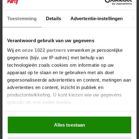
DRUGSVERHAALLIJN IN ‘GTST’:
ACTEUR VERKLAPT WAT ER ÉCHT
WORDT GESLIKT
Toestemming
Details
Advertentie-instellingen
Ov
Verantwoord gebruik van uw gegevens
Wij en
onze 1022 partners
verwerken je persoonlijke
gegevens (bijv. uw IP-adres) met behulp van
technologieën zoals cookies om informatie op uw
apparaat op te slaan en te gebruiken met als doel
gepersonaliseerde advertenties en content, metingen aan
advertenties en content, inzicht in publiek en
productontwikkeling. U kunt kiezen wie uw gegevens
gebruikt en met welke doelen.
Als u het toestaat, willen we ook graag:
Alles toestaan
Informatie verzamelen over uw geografische
locatie, die tot een paar meter nauwkeurig kan zijn
16 januari 2025