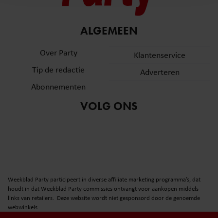
en om ons websiteverkeer te analyseren. Ook delen we
informatie over uw gebruik van onze site met onze
partners voor social media, adverteren en analyse. Deze
ALGEMEEN
partners kunnen deze gegevens combineren met andere
informatie die u aan ze heeft verstrekt of die ze hebben
Over Party
Klantenservice
verzameld op basis van uw gebruik van hun services. U
Tip de redactie
Adverteren
gaat akkoord met onze cookies als u onze website blijft
gebruiken.
Abonnementen
VOLG ONS
Weekblad Party participeert in diverse affiliate marketing programma’s, dat
houdt in dat Weekblad Party commissies ontvangt voor aankopen middels
links van retailers. Deze website wordt niet gesponsord door de genoemde
webwinkels.