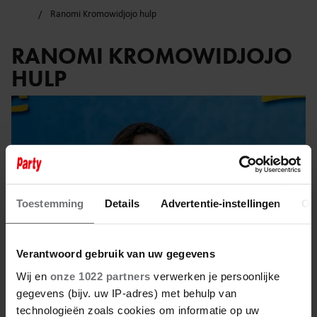
Ranomi Kromowidjojo hulp
RANOMI KROMOWIDJOJO
HULP
Toestemming
Details
Advertentie-instellingen
Ov
Verantwoord gebruik van uw gegevens
Wij en
onze 1022 partners
verwerken je persoonlijke
gegevens (bijv. uw IP-adres) met behulp van
technologieën zoals cookies om informatie op uw