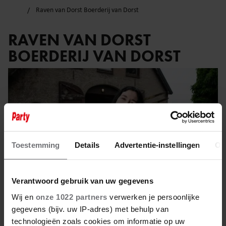
Raven van Dorst Boerderij van Dorst
RAVEN VAN DORST
BOERDERIJ VAN DORST
Toestemming
Details
Advertentie-instellingen
Ov
Verantwoord gebruik van uw gegevens
Wij en
onze 1022 partners
verwerken je persoonlijke
gegevens (bijv. uw IP-adres) met behulp van
technologieën zoals cookies om informatie op uw