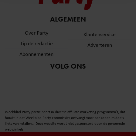
en om ons websiteverkeer te analyseren. Ook delen we
informatie over uw gebruik van onze site met onze
partners voor social media, adverteren en analyse. Deze
ALGEMEEN
partners kunnen deze gegevens combineren met andere
informatie die u aan ze heeft verstrekt of die ze hebben
Over Party
Klantenservice
verzameld op basis van uw gebruik van hun services. U
Tip de redactie
Adverteren
gaat akkoord met onze cookies als u onze website blijft
gebruiken.
Abonnementen
VOLG ONS
Weekblad Party participeert in diverse affiliate marketing programma’s, dat
houdt in dat Weekblad Party commissies ontvangt voor aankopen middels
links van retailers. Deze website wordt niet gesponsord door de genoemde
webwinkels.