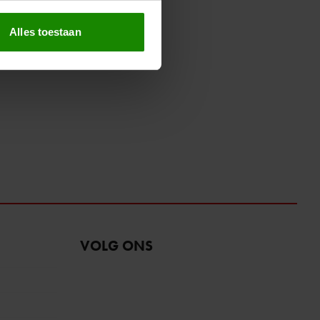
erprinting)
t
detailgedeelte
in. U kunt uw
Alles toestaan
 media te bieden en om ons
ze partners voor social
nformatie die u aan ze heeft
oord met onze cookies als u
VOLG ONS