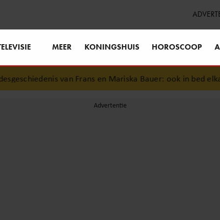
ADVERT
TELEVISIE
MEER
KONINGSHUIS
HOROSCOOP
A
geschiedenis van Frans en Mariska Bauer: ook in bed elkaars