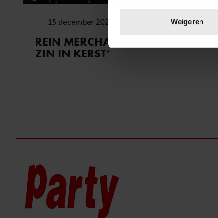
Uw apparaat identific
Lees meer over hoe uw perso
15 december 2024
Weigeren
toestemming op elk moment wi
REIN MERCHA: ’IK HEB ZO’N
ZIN IN KERST’
We gebruiken cookies om cont
websiteverkeer te analyseren
media, adverteren en analys
verstrekt of die ze hebben v
onze website blijft gebruiken.