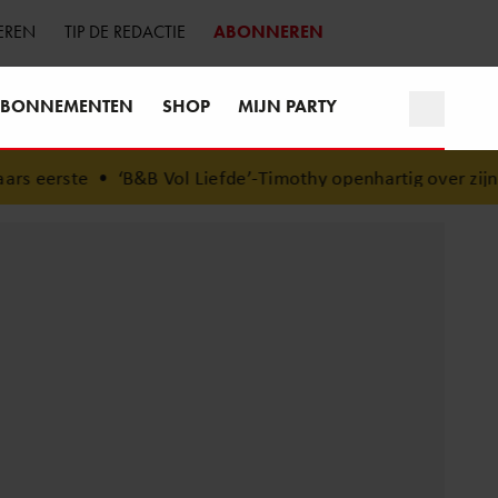
EREN
TIP DE REDACTIE
ABONNEREN
BONNEMENTEN
SHOP
MIJN PARTY
 eerste
•
‘B&B Vol Liefde’-Timothy openhartig over zijn c