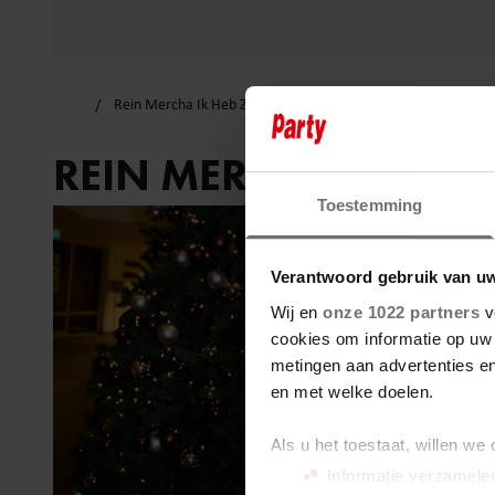
Rein Mercha Ik Heb Zo’n Zin in Kerst
REIN MERCHA IK HEB 
Toestemming
Verantwoord gebruik van u
Wij en
onze 1022 partners
v
cookies om informatie op uw 
metingen aan advertenties en
en met welke doelen.
Als u het toestaat, willen we
Informatie verzamelen