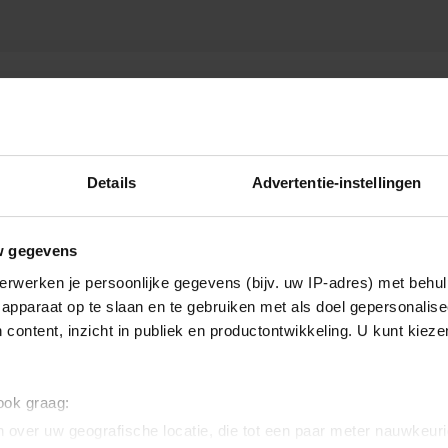
ZO’N ZIN IN KERST
Details
Advertentie-instellingen
w gegevens
erwerken je persoonlijke gegevens (bijv. uw IP-adres) met behul
apparaat op te slaan en te gebruiken met als doel gepersonalise
 content, inzicht in publiek en productontwikkeling. U kunt kiez
 ook graag:
 over uw geografische locatie, die tot een paar meter nauwkeuri