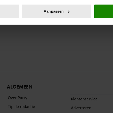
eren door het actief te scannen op specifieke eigenschappen (fing
onlijke gegevens worden verwerkt en stel uw voorkeuren in he
Aanpassen
jzigen of intrekken in de Cookieverklaring.
ent en advertenties te personaliseren, om functies voor social
. Ook delen we informatie over uw gebruik van onze site met on
e. Deze partners kunnen deze gegevens combineren met andere i
erzameld op basis van uw gebruik van hun services. U gaat akk
ALGEMEEN
Over Party
Klantenservice
Tip de redactie
Adverteren