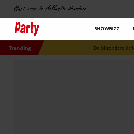
Hart voor de Hollandse showbizz
SHOWBIZZ
Trending
De bijzondere liefdes