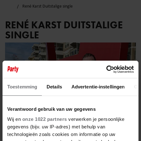
René Karst Duitstalige single
RENÉ KARST DUITSTALIGE
SINGLE
Toestemming
Details
Advertentie-instellingen
Ov
Verantwoord gebruik van uw gegevens
Wij en
onze 1022 partners
verwerken je persoonlijke
gegevens (bijv. uw IP-adres) met behulp van
technologieën zoals cookies om informatie op uw