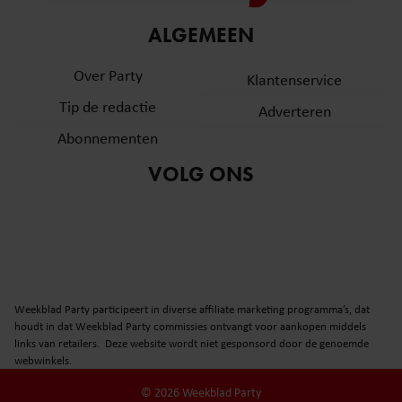
informatie over uw gebruik van onze site met onze
ALGEMEEN
partners voor social media, adverteren en analyse. Deze
partners kunnen deze gegevens combineren met andere
Over Party
Klantenservice
informatie die u aan ze heeft verstrekt of die ze hebben
verzameld op basis van uw gebruik van hun services. U
Tip de redactie
Adverteren
gaat akkoord met onze cookies als u onze website blijft
Abonnementen
gebruiken.
VOLG ONS
Weekblad Party participeert in diverse affiliate marketing programma’s, dat
houdt in dat Weekblad Party commissies ontvangt voor aankopen middels
links van retailers. Deze website wordt niet gesponsord door de genoemde
webwinkels.
© 2026 Weekblad Party