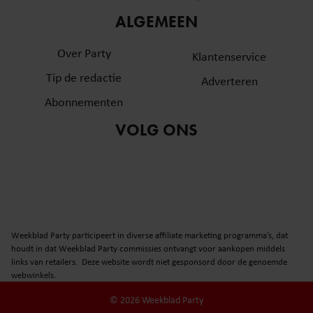
informatie over uw gebruik van onze site met onze
ALGEMEEN
partners voor social media, adverteren en analyse. Deze
partners kunnen deze gegevens combineren met andere
Over Party
Klantenservice
informatie die u aan ze heeft verstrekt of die ze hebben
Tip de redactie
verzameld op basis van uw gebruik van hun services. U
Adverteren
gaat akkoord met onze cookies als u onze website blijft
Abonnementen
gebruiken.
VOLG ONS
Weekblad Party participeert in diverse affiliate marketing programma’s, dat
houdt in dat Weekblad Party commissies ontvangt voor aankopen middels
links van retailers. Deze website wordt niet gesponsord door de genoemde
webwinkels.
© 2026 Weekblad Party