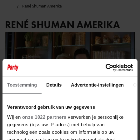
René Shuman Amerika
RENÉ SHUMAN AMERIKA
Toestemming
Details
Advertentie-instellingen
Ov
Verantwoord gebruik van uw gegevens
Wij en
onze 1022 partners
verwerken je persoonlijke
gegevens (bijv. uw IP-adres) met behulp van
27 mei 2025
technologieën zoals cookies om informatie op uw
apparaat op te slaan en te gebruiken met als doel