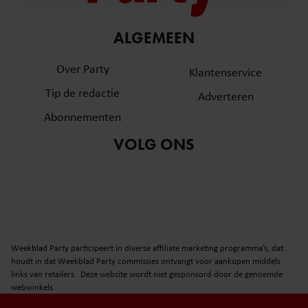
en om ons websiteverkeer te analyseren. Ook delen we
informatie over uw gebruik van onze site met onze
partners voor social media, adverteren en analyse. Deze
ALGEMEEN
partners kunnen deze gegevens combineren met andere
Over Party
informatie die u aan ze heeft verstrekt of die ze hebben
Klantenservice
verzameld op basis van uw gebruik van hun services. U
Tip de redactie
Adverteren
gaat akkoord met onze cookies als u onze website blijft
Abonnementen
gebruiken.
VOLG ONS
Weekblad Party participeert in diverse affiliate marketing programma’s, dat
houdt in dat Weekblad Party commissies ontvangt voor aankopen middels
links van retailers. Deze website wordt niet gesponsord door de genoemde
webwinkels.