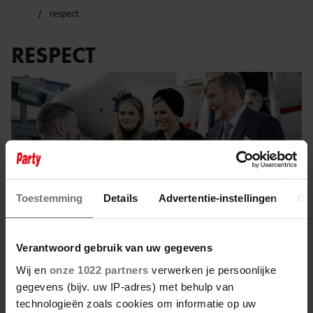
respect
RESPECT
Toestemming
Details
Advertentie-instellingen
Ov
Verantwoord gebruik van uw gegevens
Wij en
onze 1022 partners
verwerken je persoonlijke
gegevens (bijv. uw IP-adres) met behulp van
27 januari 2025
technologieën zoals cookies om informatie op uw