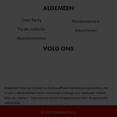
informatie over uw gebruik van onze site met onze
ALGEMEEN
partners voor social media, adverteren en analyse. Deze
partners kunnen deze gegevens combineren met andere
Over Party
Klantenservice
informatie die u aan ze heeft verstrekt of die ze hebben
Tip de redactie
verzameld op basis van uw gebruik van hun services. U
Adverteren
gaat akkoord met onze cookies als u onze website blijft
Abonnementen
gebruiken.
VOLG ONS
Weekblad Party participeert in diverse affiliate marketing programma’s, dat
houdt in dat Weekblad Party commissies ontvangt voor aankopen middels
links van retailers. Deze website wordt niet gesponsord door de genoemde
webwinkels.
© 2026 Weekblad Party