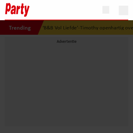
Trending
elkaars eerste
•
‘B&B Vol Liefde’-Timothy openhartig over 