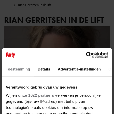
Rian Gerritsen In de lift
RIAN GERRITSEN IN DE LIFT
Toestemming
Details
Advertentie-instellingen
Ov
Verantwoord gebruik van uw gegevens
Wij en
onze 1022 partners
verwerken je persoonlijke
gegevens (bijv. uw IP-adres) met behulp van
4 maart 2024
technologieën zoals cookies om informatie op uw
apparaat op te slaan en te gebruiken met als doel