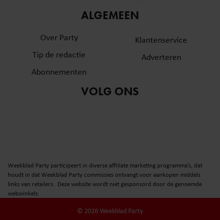
informatie over uw gebruik van onze site met onze
ALGEMEEN
partners voor social media, adverteren en analyse. Deze
partners kunnen deze gegevens combineren met andere
Over Party
Klantenservice
informatie die u aan ze heeft verstrekt of die ze hebben
Tip de redactie
verzameld op basis van uw gebruik van hun services. U
Adverteren
gaat akkoord met onze cookies als u onze website blijft
Abonnementen
gebruiken.
VOLG ONS
Weekblad Party participeert in diverse affiliate marketing programma’s, dat
houdt in dat Weekblad Party commissies ontvangt voor aankopen middels
links van retailers. Deze website wordt niet gesponsord door de genoemde
webwinkels.
© 2026 Weekblad Party