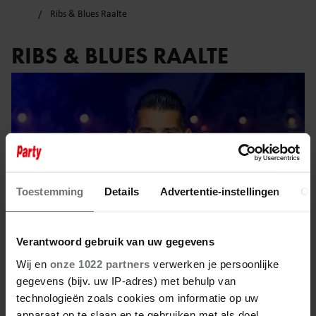
Ribs & Blues Raalte
RIBS & BLUES RAALTE
Toestemming
Details
Advertentie-instellingen
Ov
Verantwoord gebruik van uw gegevens
Wij en
onze 1022 partners
verwerken je persoonlijke
gegevens (bijv. uw IP-adres) met behulp van
31 mei 2025
technologieën zoals cookies om informatie op uw
apparaat op te slaan en te gebruiken met als doel