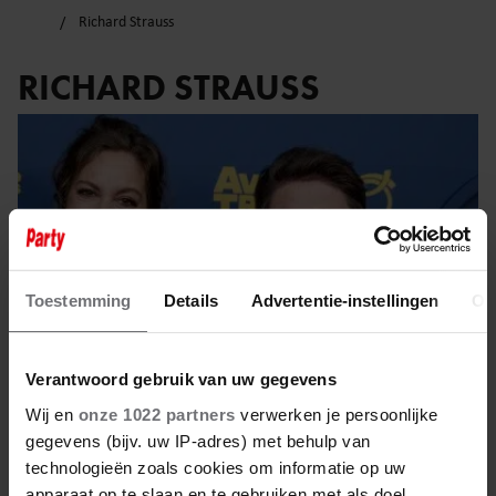
Richard Strauss
RICHARD STRAUSS
Toestemming
Details
Advertentie-instellingen
Ov
Verantwoord gebruik van uw gegevens
Wij en
onze 1022 partners
verwerken je persoonlijke
gegevens (bijv. uw IP-adres) met behulp van
16 oktober 2025
technologieën zoals cookies om informatie op uw
apparaat op te slaan en te gebruiken met als doel