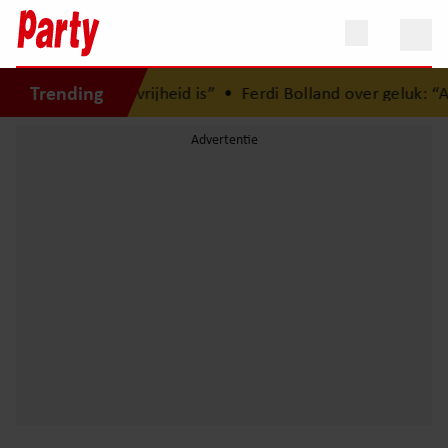
Trending
s hoe kostbaar vrijheid is”
•
Ferdi Bolland over geluk: “Als