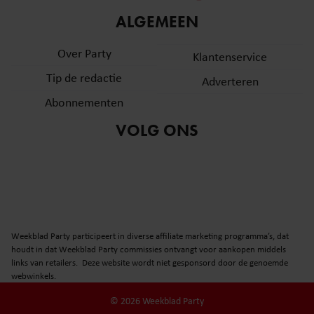
informatie over uw gebruik van onze site met onze
ALGEMEEN
partners voor social media, adverteren en analyse. Deze
partners kunnen deze gegevens combineren met andere
Over Party
Klantenservice
informatie die u aan ze heeft verstrekt of die ze hebben
Tip de redactie
verzameld op basis van uw gebruik van hun services. U
Adverteren
gaat akkoord met onze cookies als u onze website blijft
Abonnementen
gebruiken.
VOLG ONS
Weekblad Party participeert in diverse affiliate marketing programma’s, dat
houdt in dat Weekblad Party commissies ontvangt voor aankopen middels
links van retailers. Deze website wordt niet gesponsord door de genoemde
webwinkels.
© 2026 Weekblad Party