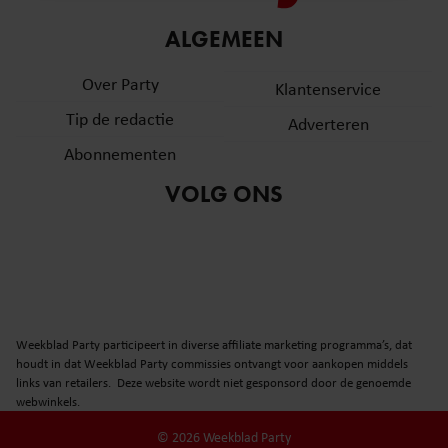
informatie over uw gebruik van onze site met onze
ALGEMEEN
partners voor social media, adverteren en analyse. Deze
partners kunnen deze gegevens combineren met andere
Over Party
Klantenservice
informatie die u aan ze heeft verstrekt of die ze hebben
verzameld op basis van uw gebruik van hun services. U
Tip de redactie
Adverteren
gaat akkoord met onze cookies als u onze website blijft
Abonnementen
gebruiken.
VOLG ONS
Weekblad Party participeert in diverse affiliate marketing programma’s, dat
houdt in dat Weekblad Party commissies ontvangt voor aankopen middels
links van retailers. Deze website wordt niet gesponsord door de genoemde
webwinkels.
© 2026 Weekblad Party