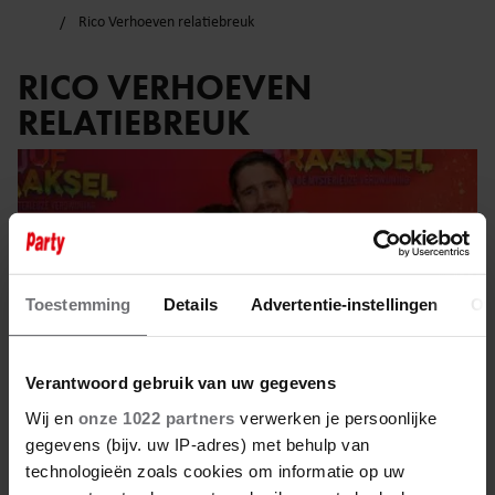
Rico Verhoeven relatiebreuk
RICO VERHOEVEN
RELATIEBREUK
Toestemming
Details
Advertentie-instellingen
Ov
Verantwoord gebruik van uw gegevens
Wij en
onze 1022 partners
verwerken je persoonlijke
gegevens (bijv. uw IP-adres) met behulp van
technologieën zoals cookies om informatie op uw