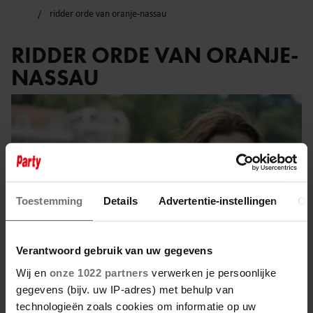
ridder orde van oranje-nassau
RIDDER ORDE VAN ORANJE-
NASSAU
Toestemming
Details
Advertentie-instellingen
Ov
Verantwoord gebruik van uw gegevens
Wij en
onze 1022 partners
verwerken je persoonlijke
gegevens (bijv. uw IP-adres) met behulp van
technologieën zoals cookies om informatie op uw