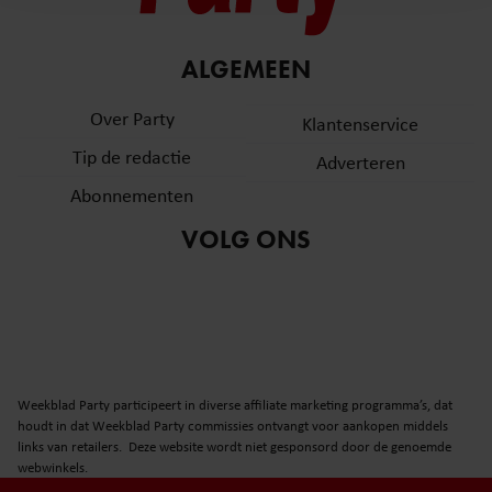
en om ons websiteverkeer te analyseren. Ook delen we
informatie over uw gebruik van onze site met onze
partners voor social media, adverteren en analyse. Deze
ALGEMEEN
partners kunnen deze gegevens combineren met andere
informatie die u aan ze heeft verstrekt of die ze hebben
Over Party
Klantenservice
verzameld op basis van uw gebruik van hun services. U
Tip de redactie
Adverteren
gaat akkoord met onze cookies als u onze website blijft
gebruiken.
Abonnementen
VOLG ONS
Weekblad Party participeert in diverse affiliate marketing programma’s, dat
houdt in dat Weekblad Party commissies ontvangt voor aankopen middels
links van retailers. Deze website wordt niet gesponsord door de genoemde
webwinkels.