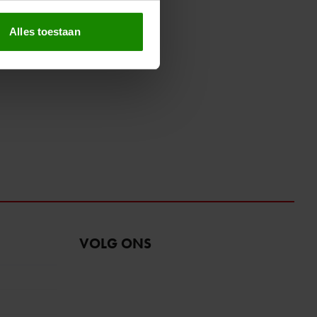
erprinting)
t
detailgedeelte
in. U kunt uw
Alles toestaan
 media te bieden en om ons
ze partners voor social
nformatie die u aan ze heeft
oord met onze cookies als u
VOLG ONS