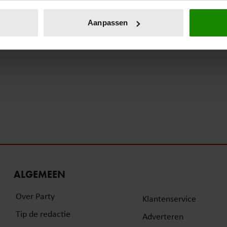
eren door het actief te scannen op specifieke eigenschappen (fing
onlijke gegevens worden verwerkt en stel uw voorkeuren in he
Aanpassen
jzigen of intrekken in de Cookieverklaring.
ent en advertenties te personaliseren, om functies voor social
. Ook delen we informatie over uw gebruik van onze site met on
e. Deze partners kunnen deze gegevens combineren met andere i
erzameld op basis van uw gebruik van hun services. U gaat akk
ALGEMEEN
Over Party
Klantenservice
Tip de redactie
Adverteren