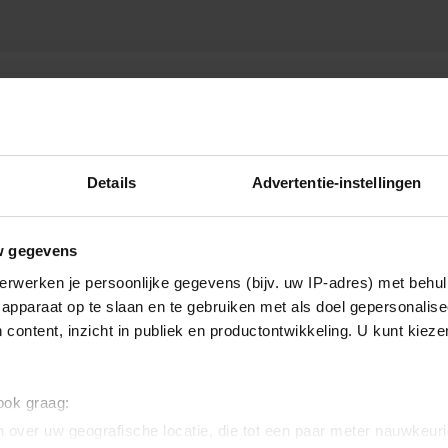
Details
Advertentie-instellingen
w gegevens
erwerken je persoonlijke gegevens (bijv. uw IP-adres) met behul
apparaat op te slaan en te gebruiken met als doel gepersonalise
 content, inzicht in publiek en productontwikkeling. U kunt kiez
 ook graag:
 over uw geografische locatie, die tot een paar meter nauwkeuri