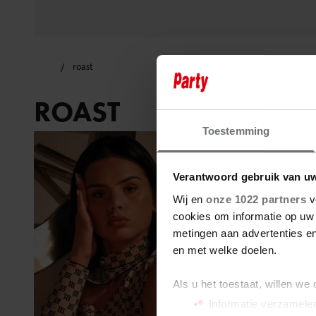
roast
ROAST
Toestemming
Verantwoord gebruik van u
Wij en
onze 1022 partners
v
cookies om informatie op uw 
metingen aan advertenties en
en met welke doelen.
Als u het toestaat, willen we
Informatie verzamelen