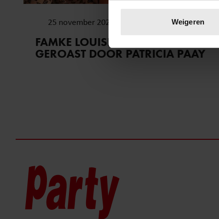
Uw apparaat identific
Lees meer over hoe uw perso
25 november 2022
Weigeren
toestemming op elk moment wi
FAMKE LOUISE WORDT
GEROAST DOOR PATRICIA PAAY
We gebruiken cookies om cont
websiteverkeer te analyseren
media, adverteren en analys
verstrekt of die ze hebben v
onze website blijft gebruiken.