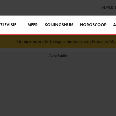
ADVERT
TELEVISIE
MEER
KONINGSHUIS
HOROSCOOP
A
De bijzondere liefdesgeschiedenis van Frans en Marisk