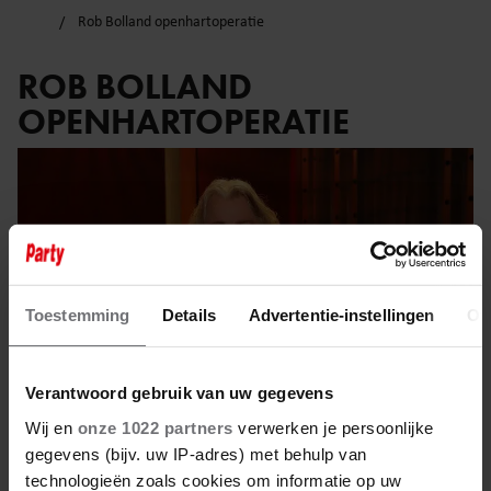
Rob Bolland openhartoperatie
ROB BOLLAND
OPENHARTOPERATIE
Toestemming
Details
Advertentie-instellingen
Ov
Verantwoord gebruik van uw gegevens
Wij en
onze 1022 partners
verwerken je persoonlijke
gegevens (bijv. uw IP-adres) met behulp van
technologieën zoals cookies om informatie op uw