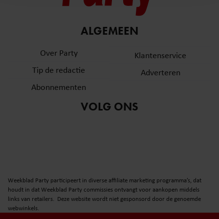
en om ons websiteverkeer te analyseren. Ook delen we
informatie over uw gebruik van onze site met onze
partners voor social media, adverteren en analyse. Deze
ALGEMEEN
partners kunnen deze gegevens combineren met andere
informatie die u aan ze heeft verstrekt of die ze hebben
Over Party
Klantenservice
verzameld op basis van uw gebruik van hun services. U
Tip de redactie
Adverteren
gaat akkoord met onze cookies als u onze website blijft
gebruiken.
Abonnementen
VOLG ONS
Weekblad Party participeert in diverse affiliate marketing programma’s, dat
houdt in dat Weekblad Party commissies ontvangt voor aankopen middels
links van retailers. Deze website wordt niet gesponsord door de genoemde
webwinkels.