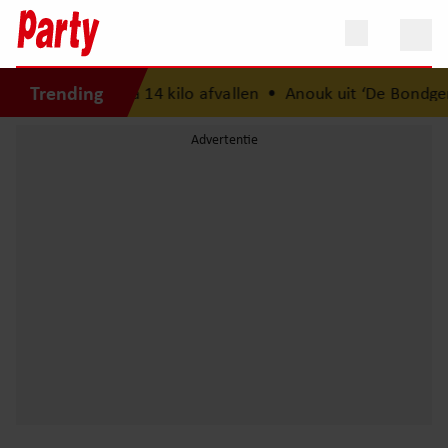
Trending
 streefgewicht na 14 kilo afvallen
•
Anouk uit ‘De Bondgeno