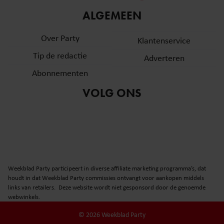
informatie over uw gebruik van onze site met onze
ALGEMEEN
partners voor social media, adverteren en analyse. Deze
partners kunnen deze gegevens combineren met andere
Over Party
Klantenservice
informatie die u aan ze heeft verstrekt of die ze hebben
Tip de redactie
verzameld op basis van uw gebruik van hun services. U
Adverteren
gaat akkoord met onze cookies als u onze website blijft
Abonnementen
gebruiken.
VOLG ONS
Weekblad Party participeert in diverse affiliate marketing programma’s, dat
houdt in dat Weekblad Party commissies ontvangt voor aankopen middels
links van retailers. Deze website wordt niet gesponsord door de genoemde
webwinkels.
© 2026 Weekblad Party