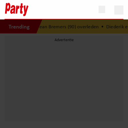
Trending
ws: beeldhouwer Jean Bremers (90) overleden
•
Diederik en 