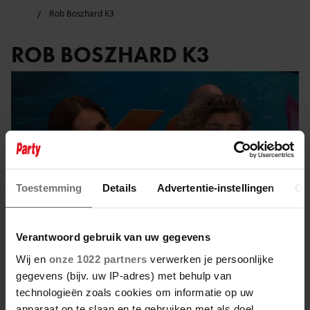
Rob Boszhard K3
ROB BOSZHARD K3
Toestemming
Details
Advertentie-instellingen
Ov
Verantwoord gebruik van uw gegevens
Wij en
onze 1022 partners
verwerken je persoonlijke
gegevens (bijv. uw IP-adres) met behulp van
27 januari 2025
technologieën zoals cookies om informatie op uw
apparaat op te slaan en te gebruiken met als doel