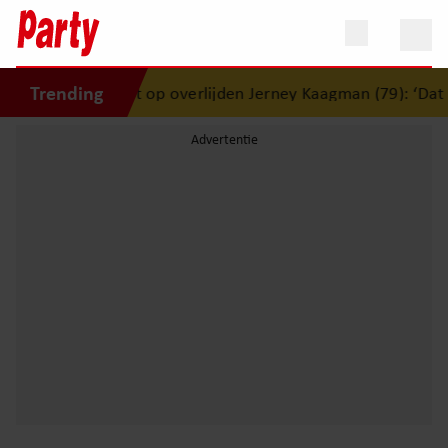
Trending
mai reageert op overlijden Jerney Kaagman (79): ‘Dat vertro