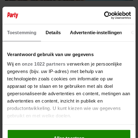
1 april 2025
TINEKE DE NOOIJ: ‘ROB DE NIJS
HEEFT AAN MIJ ALTIJD EEN
Toestemming
Details
Advertentie-instellingen
Ov
GROTE FAN GEHAD’
Verantwoord gebruik van uw gegevens
Wij en
onze 1022 partners
verwerken je persoonlijke
gegevens (bijv. uw IP-adres) met behulp van
technologieën zoals cookies om informatie op uw
apparaat op te slaan en te gebruiken met als doel
gepersonaliseerde advertenties en content, metingen aan
advertenties en content, inzicht in publiek en
productontwikkeling. U kunt kiezen wie uw gegevens
gebruikt en met welke doelen.
Als u het toestaat, willen we ook graag:
Alles toestaan