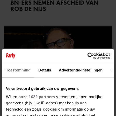
BN-ERS NEMEN AFSCHEID VAN
ROB DE NIJS
Toestemming
Details
Advertentie-instellingen
Ov
Verantwoord gebruik van uw gegevens
Wij en
onze 1022 partners
verwerken je persoonlijke
gegevens (bijv. uw IP-adres) met behulp van
12 februari 2025
technologieën zoals cookies om informatie op uw
apparaat op te slaan en te gebruiken met als doel