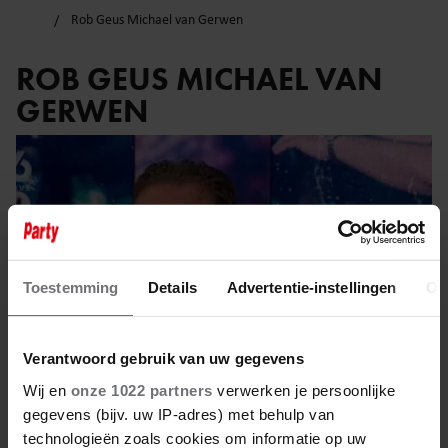
Rob Geus Michael van Gerwen
ROB GEUS MICHAEL VAN
GERWEN
Toestemming
Details
Advertentie-instellingen
Ov
Verantwoord gebruik van uw gegevens
Wij en
onze 1022 partners
verwerken je persoonlijke
gegevens (bijv. uw IP-adres) met behulp van
technologieën zoals cookies om informatie op uw