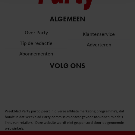
en om ons websiteverkeer te analyseren. Ook delen we
informatie over uw gebruik van onze site met onze
partners voor social media, adverteren en analyse. Deze
ALGEMEEN
partners kunnen deze gegevens combineren met andere
informatie die u aan ze heeft verstrekt of die ze hebben
Over Party
Klantenservice
verzameld op basis van uw gebruik van hun services. U
Tip de redactie
Adverteren
gaat akkoord met onze cookies als u onze website blijft
gebruiken.
Abonnementen
VOLG ONS
Weekblad Party participeert in diverse affiliate marketing programma’s, dat
houdt in dat Weekblad Party commissies ontvangt voor aankopen middels
links van retailers. Deze website wordt niet gesponsord door de genoemde
webwinkels.