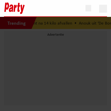
Trending
 zijn streefgewicht na 14 kilo afvallen
•
Anouk uit ‘De Bond