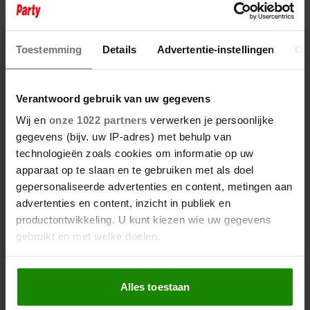
AL 35 JAAR VERTROUWD OP TV:
JETTE VAN DER MEIJ ALS LAURA
IN ‘GTST’
Toestemming
Details
Advertentie-instellingen
Ov
Verantwoord gebruik van uw gegevens
Wij en
onze 1022 partners
verwerken je persoonlijke
gegevens (bijv. uw IP-adres) met behulp van
technologieën zoals cookies om informatie op uw
apparaat op te slaan en te gebruiken met als doel
gepersonaliseerde advertenties en content, metingen aan
advertenties en content, inzicht in publiek en
productontwikkeling. U kunt kiezen wie uw gegevens
gebruikt en met welke doelen.
Als u het toestaat, willen we ook graag:
Alles toestaan
Informatie verzamelen over uw geografische
27 februari 2025
locatie, die tot een paar meter nauwkeurig kan zijn