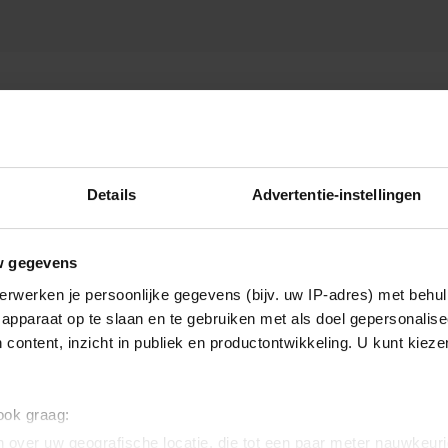
IEBREUK
Details
Advertentie-instellingen
w gegevens
erwerken je persoonlijke gegevens (bijv. uw IP-adres) met behul
apparaat op te slaan en te gebruiken met als doel gepersonalise
 content, inzicht in publiek en productontwikkeling. U kunt kiez
 ook graag:
 over uw geografische locatie, die tot een paar meter nauwkeuri