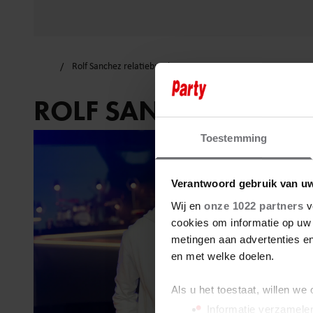
Rolf Sanchez relatiebreuk
ROLF SANCHEZ RELAT
Toestemming
Verantwoord gebruik van u
Wij en
onze 1022 partners
v
cookies om informatie op uw 
metingen aan advertenties en
en met welke doelen.
Als u het toestaat, willen we
Informatie verzamelen