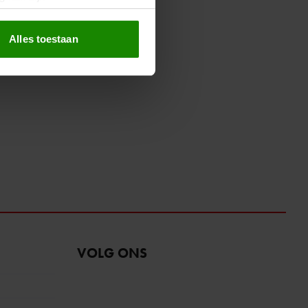
erprinting)
t
detailgedeelte
in. U kunt uw
Alles toestaan
 media te bieden en om ons
ze partners voor social
nformatie die u aan ze heeft
oord met onze cookies als u
VOLG ONS