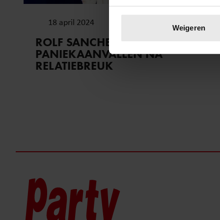
Uw apparaat identific
18 april 2024
Lees meer over hoe uw perso
Weigeren
toestemming op elk moment wi
ROLF SANCHEZ:
PANIEKAANVALLEN NA
We gebruiken cookies om cont
RELATIEBREUK
websiteverkeer te analyseren
media, adverteren en analys
verstrekt of die ze hebben v
onze website blijft gebruiken.