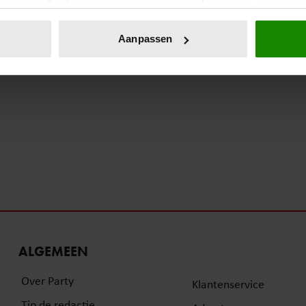
eren door het actief te scannen op specifieke eigenschappen (fing
onlijke gegevens worden verwerkt en stel uw voorkeuren in he
Aanpassen
jzigen of intrekken in de Cookieverklaring.
ent en advertenties te personaliseren, om functies voor social
. Ook delen we informatie over uw gebruik van onze site met on
e. Deze partners kunnen deze gegevens combineren met andere i
erzameld op basis van uw gebruik van hun services. U gaat akk
ALGEMEEN
Over Party
Klantenservice
Tip de redactie