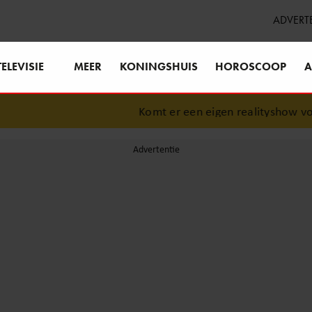
ADVERT
TELEVISIE
MEER
KONINGSHUIS
HOROSCOOP
A
Komt er een eigen realityshow voor 