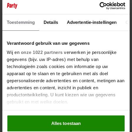
23 oktober 2025
ROMY MONTEIRO OVER DE
ONVERWOESTBARE BAND MET
Toestemming
Details
Advertentie-instellingen
Ov
MOEDER ANTJE: ‘LIJK STEEDS
MEER OP HAAR’
Verantwoord gebruik van uw gegevens
Wij en
onze 1022 partners
verwerken je persoonlijke
gegevens (bijv. uw IP-adres) met behulp van
technologieën zoals cookies om informatie op uw
apparaat op te slaan en te gebruiken met als doel
gepersonaliseerde advertenties en content, metingen aan
advertenties en content, inzicht in publiek en
productontwikkeling. U kunt kiezen wie uw gegevens
gebruikt en met welke doelen.
Als u het toestaat, willen we ook graag:
Alles toestaan
Informatie verzamelen over uw geografische
locatie, die tot een paar meter nauwkeurig kan zijn