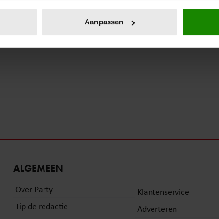
eren door het actief te scannen op specifieke eigenschappen (fing
onlijke gegevens worden verwerkt en stel uw voorkeuren in he
Aanpassen
jzigen of intrekken in de Cookieverklaring.
ent en advertenties te personaliseren, om functies voor social
. Ook delen we informatie over uw gebruik van onze site met on
e. Deze partners kunnen deze gegevens combineren met andere i
erzameld op basis van uw gebruik van hun services. U gaat akk
ALGEMEEN
Over Party
Klantenservice
Tip de redactie
Adverteren