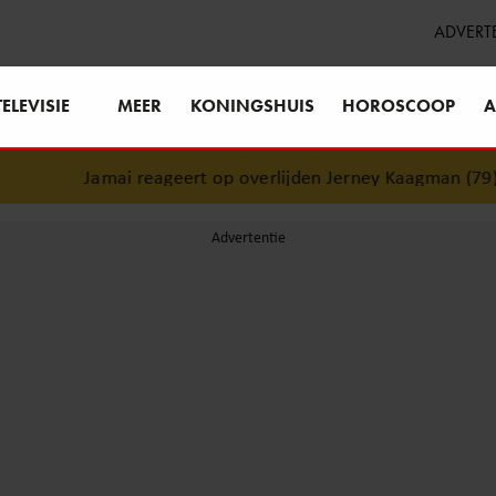
ADVERT
TELEVISIE
MEER
KONINGSHUIS
HOROSCOOP
A
Jamai reageert op overlijden Jerney Kaagman (79): ‘Da