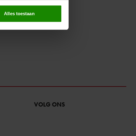
erprinting)
t
detailgedeelte
in. U kunt uw
Alles toestaan
 media te bieden en om ons
ze partners voor social
nformatie die u aan ze heeft
oord met onze cookies als u
VOLG ONS