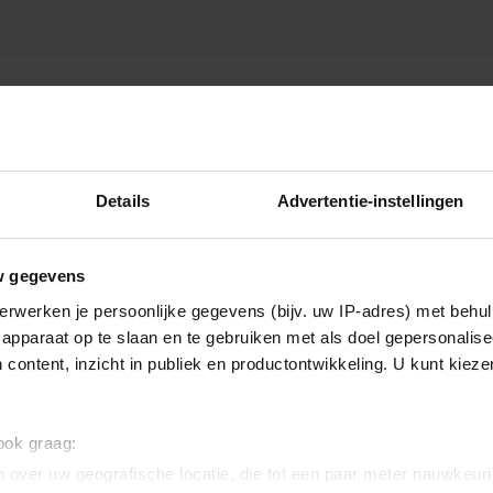
METJE!
Details
Advertentie-instellingen
w gegevens
erwerken je persoonlijke gegevens (bijv. uw IP-adres) met behul
apparaat op te slaan en te gebruiken met als doel gepersonalise
 content, inzicht in publiek en productontwikkeling. U kunt kiez
 ook graag:
 over uw geografische locatie, die tot een paar meter nauwkeuri