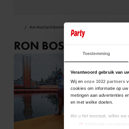
Ron Boszhard Bommetje!
RON BOSZHARD BOM
Toestemming
Verantwoord gebruik van u
Wij en
onze 1022 partners
v
cookies om informatie op uw 
metingen aan advertenties en
en met welke doelen.
Als u het toestaat, willen we
Informatie verzamelen