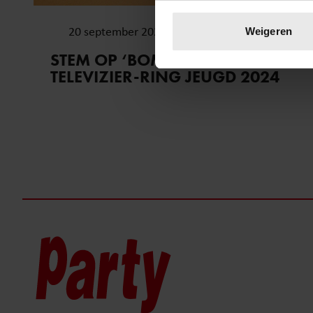
Uw apparaat identific
Lees meer over hoe uw perso
20 september 2024
Weigeren
toestemming op elk moment wi
STEM OP ‘BOMMETJE!’ VOOR DE
TELEVIZIER-RING JEUGD 2024
We gebruiken cookies om cont
websiteverkeer te analyseren
media, adverteren en analys
verstrekt of die ze hebben v
onze website blijft gebruiken.