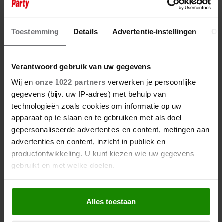
19 mei 2025
VOORJAAR VOL VERDRIET:
TRANEN OM ROB & RON
Toestemming
Details
Advertentie-instellingen
Ov
Verantwoord gebruik van uw gegevens
Wij en
onze 1022 partners
verwerken je persoonlijke
gegevens (bijv. uw IP-adres) met behulp van
technologieën zoals cookies om informatie op uw
apparaat op te slaan en te gebruiken met als doel
gepersonaliseerde advertenties en content, metingen aan
advertenties en content, inzicht in publiek en
productontwikkeling. U kunt kiezen wie uw gegevens
gebruikt en met welke doelen.
Als u het toestaat, willen we ook graag:
Alles toestaan
Informatie verzamelen over uw geografische
locatie, die tot een paar meter nauwkeurig kan zijn