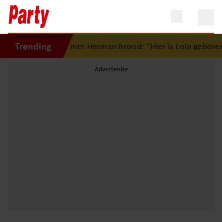
Trending
erste liefdesnest met Herman Brood: “Hier is Lola geboren”