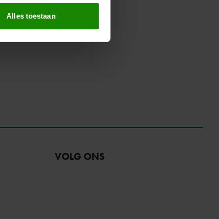
t
detailgedeelte
in. U kunt uw
Alles toestaan
 media te bieden en om ons
ze partners voor social
nformatie die u aan ze heeft
oord met onze cookies als u
VOLG ONS