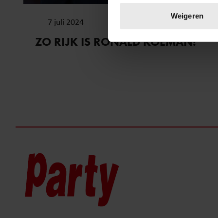
Lees meer over hoe uw perso
Weigeren
7 juli 2024
toestemming op elk moment wi
ZO RIJK IS RONALD KOEMAN!
We gebruiken cookies om cont
websiteverkeer te analyseren
media, adverteren en analys
verstrekt of die ze hebben v
onze website blijft gebruiken.