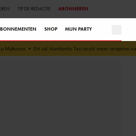
EREN
TIP DE REDACTIE
ABONNEREN
BONNEMENTEN
SHOP
MIJN PARTY
 Mykonos
•
Dit zal Humberto Tan nooit meer vergeten aan zi