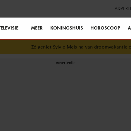
ADVERT
TELEVISIE
MEER
KONINGSHUIS
HOROSCOOP
A
Zó geniet Sylvie Meis na van droomvakantie op