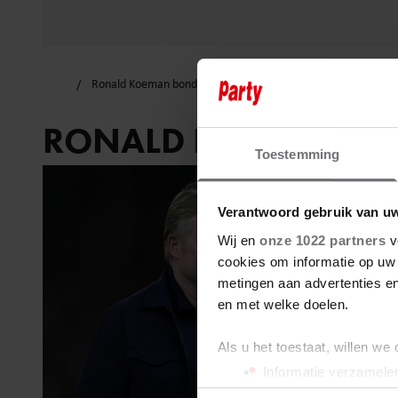
Ronald Koeman bondscoach
RONALD KOEMAN B
Toestemming
Verantwoord gebruik van u
Wij en
onze 1022 partners
v
cookies om informatie op uw 
metingen aan advertenties en
en met welke doelen.
Als u het toestaat, willen we
Informatie verzamelen
Uw apparaat identific