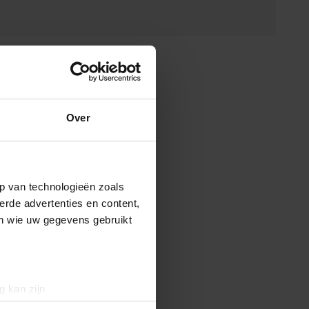
Over
p van technologieën zoals
erde advertenties en content,
en wie uw gegevens gebruikt
g kan zijn
erprinting)