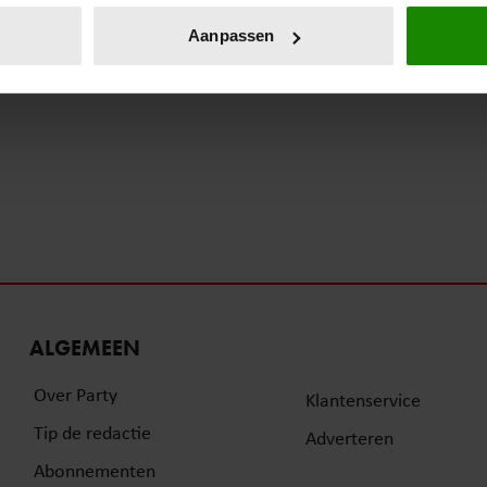
onlijke gegevens worden verwerkt en stel uw voorkeuren in he
Aanpassen
jzigen of intrekken in de Cookieverklaring.
ent en advertenties te personaliseren, om functies voor social
. Ook delen we informatie over uw gebruik van onze site met on
e. Deze partners kunnen deze gegevens combineren met andere i
erzameld op basis van uw gebruik van hun services. U gaat akk
ALGEMEEN
Over Party
Klantenservice
Tip de redactie
Adverteren
Abonnementen