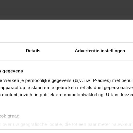
ONDSCOACH
Details
Advertentie-instellingen
w gegevens
erwerken je persoonlijke gegevens (bijv. uw IP-adres) met behul
apparaat op te slaan en te gebruiken met als doel gepersonalise
 content, inzicht in publiek en productontwikkeling. U kunt kiez
 ook graag:
 over uw geografische locatie, die tot een paar meter nauwkeuri
eren door het actief te scannen op specifieke eigenschappen (fing