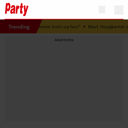
Trending
en: “Ik ben het meest trots op hen”
•
Mart Hoogkamer ver