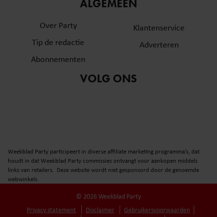
informatie over uw gebruik van onze site met onze
ALGEMEEN
partners voor social media, adverteren en analyse. Deze
Over Party
partners kunnen deze gegevens combineren met andere
Klantenservice
informatie die u aan ze heeft verstrekt of die ze hebben
Tip de redactie
Adverteren
verzameld op basis van uw gebruik van hun services. U
Abonnementen
gaat akkoord met onze cookies als u onze website blijft
gebruiken.
VOLG ONS
Weekblad Party participeert in diverse affiliate marketing programma’s, dat
houdt in dat Weekblad Party commissies ontvangt voor aankopen middels
links van retailers. Deze website wordt niet gesponsord door de genoemde
webwinkels.
© 2026 Weekblad Party
Privacy statement
Disclaimer
Gebruikersvoorwaarden