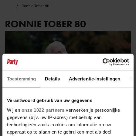
Ronnie Tober 80
RONNIE TOBER 80
Toestemming
Details
Advertentie-instellingen
Ov
Verantwoord gebruik van uw gegevens
Wij en
onze 1022 partners
verwerken je persoonlijke
gegevens (bijv. uw IP-adres) met behulp van
technologieën zoals cookies om informatie op uw
21 maart 2025
apparaat op te slaan en te gebruiken met als doel