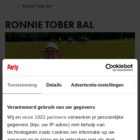
Ronnie Tober bal
RONNIE TOBER BAL
Toestemming
Details
Advertentie-instellingen
Ov
Verantwoord gebruik van uw gegevens
Wij en
onze 1022 partners
verwerken je persoonlijke
gegevens (bijv. uw IP-adres) met behulp van
11 juli 2023
technologieën zoals cookies om informatie op uw
apparaat op te slaan en te gebruiken met als doel