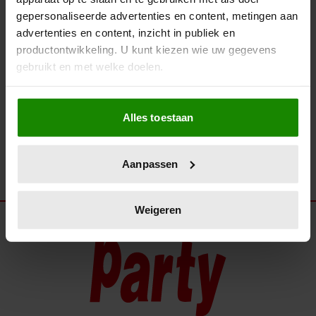
WAAROM RONNIE TOBER HET
gepersonaliseerde advertenties en content, metingen aan
BALLETJE MOCHT LATEN
advertenties en content, inzicht in publiek en
ROLLEN…
productontwikkeling. U kunt kiezen wie uw gegevens
gebruikt en met welke doelen.
Als u het toestaat, willen we ook graag:
Alles toestaan
Informatie verzamelen over uw geografische
locatie, die tot een paar meter nauwkeurig kan zijn
Uw apparaat identificeren door het actief te
Aanpassen
scannen op specifieke eigenschappen (fingerprinting)
Lees meer over hoe uw persoonlijke gegevens worden
verwerkt en stel uw voorkeuren in het
detailgedeelte
in.
Weigeren
U kunt uw toestemming op elk moment wijzigen of
intrekken in de Cookieverklaring.
We gebruiken cookies om content en advertenties te
personaliseren, om functies voor social media te bieden
en om ons websiteverkeer te analyseren. Ook delen we