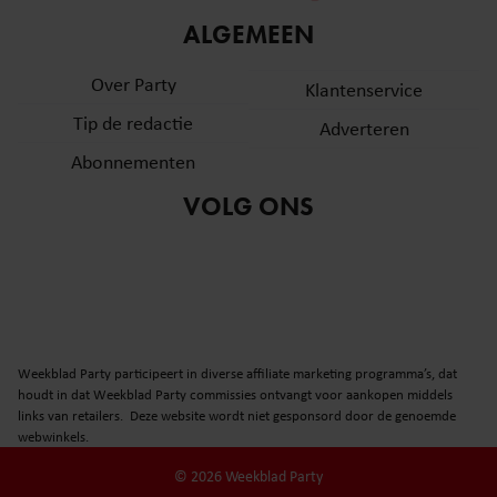
informatie over uw gebruik van onze site met onze
ALGEMEEN
partners voor social media, adverteren en analyse. Deze
partners kunnen deze gegevens combineren met andere
Over Party
Klantenservice
informatie die u aan ze heeft verstrekt of die ze hebben
Tip de redactie
verzameld op basis van uw gebruik van hun services. U
Adverteren
gaat akkoord met onze cookies als u onze website blijft
Abonnementen
gebruiken.
VOLG ONS
Weekblad Party participeert in diverse affiliate marketing programma’s, dat
houdt in dat Weekblad Party commissies ontvangt voor aankopen middels
links van retailers. Deze website wordt niet gesponsord door de genoemde
webwinkels.
© 2026 Weekblad Party