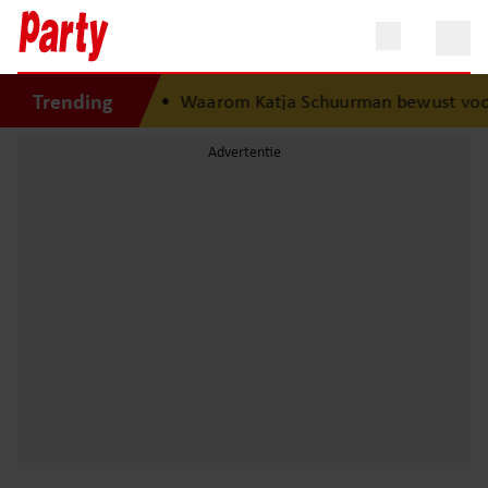
Trending
k nooit vergeten’
•
Waarom Katja Schuurman bewust voor 