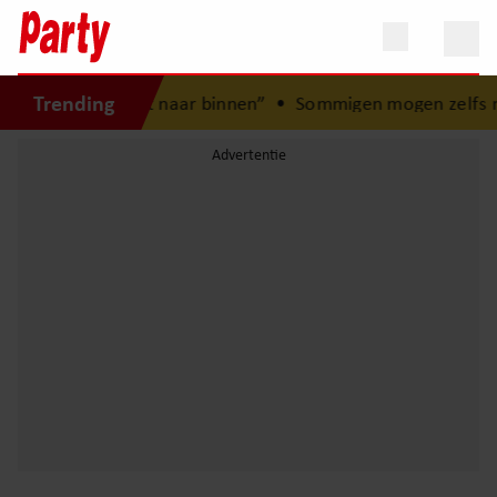
Trending
n de pers mag niet naar binnen”
•
Sommigen mogen zelfs mee