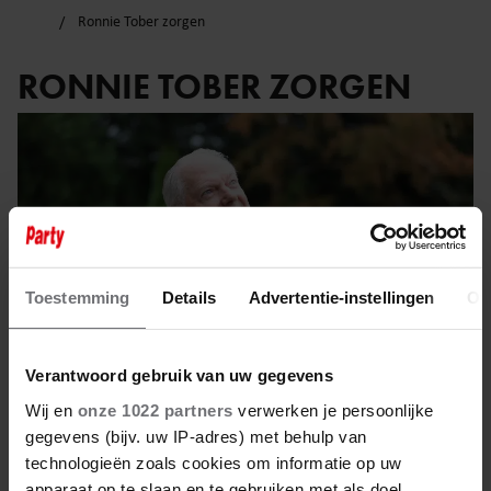
Ronnie Tober zorgen
RONNIE TOBER ZORGEN
Toestemming
Details
Advertentie-instellingen
Ov
Verantwoord gebruik van uw gegevens
Wij en
onze 1022 partners
verwerken je persoonlijke
gegevens (bijv. uw IP-adres) met behulp van
17 december 2024
technologieën zoals cookies om informatie op uw
apparaat op te slaan en te gebruiken met als doel