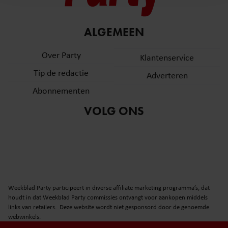
en om ons websiteverkeer te analyseren. Ook delen we
informatie over uw gebruik van onze site met onze
partners voor social media, adverteren en analyse. Deze
ALGEMEEN
partners kunnen deze gegevens combineren met andere
informatie die u aan ze heeft verstrekt of die ze hebben
Over Party
Klantenservice
verzameld op basis van uw gebruik van hun services. U
Tip de redactie
Adverteren
gaat akkoord met onze cookies als u onze website blijft
gebruiken.
Abonnementen
VOLG ONS
Weekblad Party participeert in diverse affiliate marketing programma’s, dat
houdt in dat Weekblad Party commissies ontvangt voor aankopen middels
links van retailers. Deze website wordt niet gesponsord door de genoemde
webwinkels.