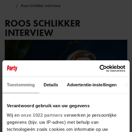
Roos Schlikker interview
ROOS SCHLIKKER
INTERVIEW
Toestemming
Details
Advertentie-instellingen
Ov
Verantwoord gebruik van uw gegevens
Wij en
onze 1022 partners
verwerken je persoonlijke
gegevens (bijv. uw IP-adres) met behulp van
technologieën zoals cookies om informatie op uw