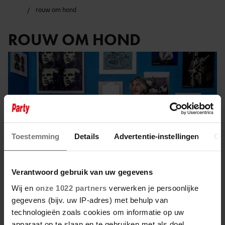
rouw om hond
ROUW OM HOND
Toestemming
Details
Advertentie-instellingen
Ov
Verantwoord gebruik van uw gegevens
Wij en
onze 1022 partners
verwerken je persoonlijke
gegevens (bijv. uw IP-adres) met behulp van
5 juli 2025
technologieën zoals cookies om informatie op uw
apparaat op te slaan en te gebruiken met als doel