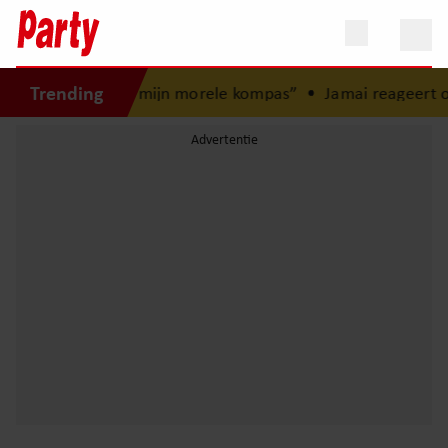
Trending
eugd: “Mijn zus is mijn morele kompas”
•
Jamai reageert op