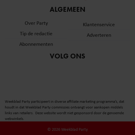
informatie over uw gebruik van onze site met onze
ALGEMEEN
partners voor social media, adverteren en analyse. Deze
partners kunnen deze gegevens combineren met andere
Over Party
Klantenservice
informatie die u aan ze heeft verstrekt of die ze hebben
Tip de redactie
verzameld op basis van uw gebruik van hun services. U
Adverteren
gaat akkoord met onze cookies als u onze website blijft
Abonnementen
gebruiken.
VOLG ONS
Weekblad Party participeert in diverse affiliate marketing programma’s, dat
houdt in dat Weekblad Party commissies ontvangt voor aankopen middels
links van retailers. Deze website wordt niet gesponsord door de genoemde
webwinkels.
© 2026 Weekblad Party