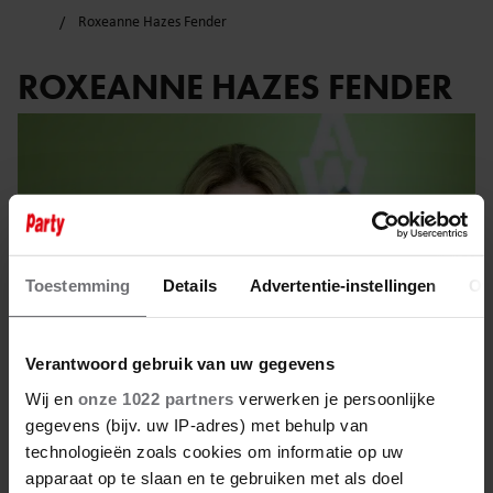
Roxeanne Hazes Fender
ROXEANNE HAZES FENDER
Toestemming
Details
Advertentie-instellingen
Ov
Verantwoord gebruik van uw gegevens
Wij en
onze 1022 partners
verwerken je persoonlijke
gegevens (bijv. uw IP-adres) met behulp van
technologieën zoals cookies om informatie op uw
10 maart 2025
apparaat op te slaan en te gebruiken met als doel