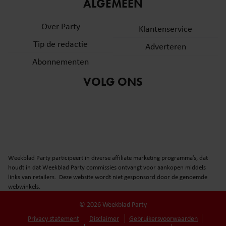
informatie over uw gebruik van onze site met onze
ALGEMEEN
partners voor social media, adverteren en analyse. Deze
Over Party
partners kunnen deze gegevens combineren met andere
Klantenservice
informatie die u aan ze heeft verstrekt of die ze hebben
Tip de redactie
Adverteren
verzameld op basis van uw gebruik van hun services. U
Abonnementen
gaat akkoord met onze cookies als u onze website blijft
gebruiken.
VOLG ONS
Weekblad Party participeert in diverse affiliate marketing programma’s, dat
houdt in dat Weekblad Party commissies ontvangt voor aankopen middels
links van retailers. Deze website wordt niet gesponsord door de genoemde
webwinkels.
© 2026 Weekblad Party
Privacy statement
Disclaimer
Gebruikersvoorwaarden