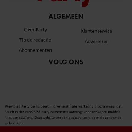
en om ons websiteverkeer te analyseren. Ook delen we
informatie over uw gebruik van onze site met onze
partners voor social media, adverteren en analyse. Deze
ALGEMEEN
partners kunnen deze gegevens combineren met andere
Over Party
informatie die u aan ze heeft verstrekt of die ze hebben
Klantenservice
verzameld op basis van uw gebruik van hun services. U
Tip de redactie
Adverteren
gaat akkoord met onze cookies als u onze website blijft
Abonnementen
gebruiken.
VOLG ONS
Weekblad Party participeert in diverse affiliate marketing programma’s, dat
houdt in dat Weekblad Party commissies ontvangt voor aankopen middels
links van retailers. Deze website wordt niet gesponsord door de genoemde
webwinkels.