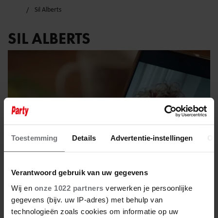
Sil Alberts
SIL ALBERTS
Toestemming
Details
Advertentie-instellingen
Ov
Verantwoord gebruik van uw gegevens
Wij en
onze 1022 partners
verwerken je persoonlijke
gegevens (bijv. uw IP-adres) met behulp van
27 februari 2025
technologieën zoals cookies om informatie op uw