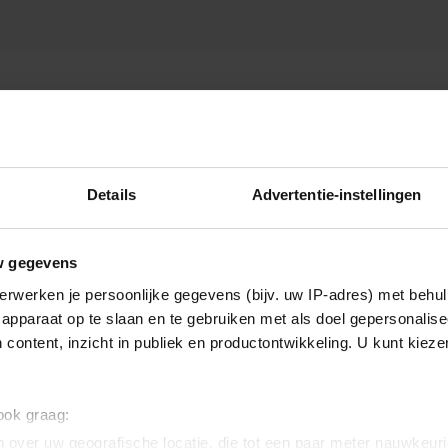
Details
Advertentie-instellingen
w gegevens
erwerken je persoonlijke gegevens (bijv. uw IP-adres) met behul
apparaat op te slaan en te gebruiken met als doel gepersonalise
 content, inzicht in publiek en productontwikkeling. U kunt kiez
 ook graag:
 over uw geografische locatie, die tot een paar meter nauwkeuri