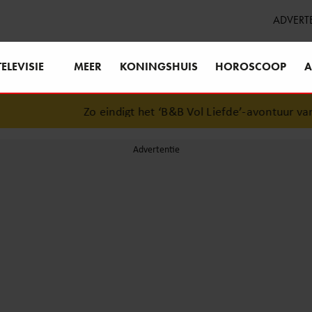
ADVERT
TELEVISIE
MEER
KONINGSHUIS
HOROSCOOP
A
Zo eindigt het ‘B&B Vol Liefde’-avontuur van Ni