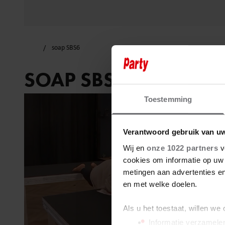
soap SBS6
SOAP SBS6
Toestemming
Verantwoord gebruik van u
Wij en
onze 1022 partners
v
cookies om informatie op uw 
metingen aan advertenties en
en met welke doelen.
Als u het toestaat, willen we
Informatie verzamelen