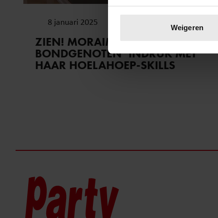
Uw apparaat identific
8 januari 2025
Lees meer over hoe uw perso
Weigeren
toestemming op elk moment wi
ZIEN! MORAIMA MAAKT IN ‘DE
BONDGENOTEN’ INDRUK MET
We gebruiken cookies om cont
HAAR HOELAHOEP-SKILLS
websiteverkeer te analyseren
media, adverteren en analys
verstrekt of die ze hebben v
onze website blijft gebruiken.