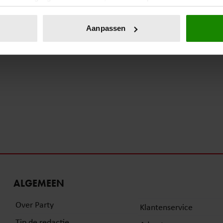
eren door het actief te scannen op specifieke eigenschappen (fing
onlijke gegevens worden verwerkt en stel uw voorkeuren in he
Aanpassen
jzigen of intrekken in de Cookieverklaring.
ent en advertenties te personaliseren, om functies voor social
. Ook delen we informatie over uw gebruik van onze site met on
e. Deze partners kunnen deze gegevens combineren met andere i
erzameld op basis van uw gebruik van hun services. U gaat akk
ALGEMEEN
Over Party
Klantenservice
Tip de redactie