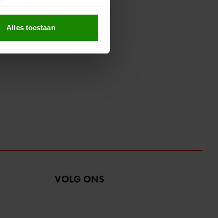
erprinting)
t
detailgedeelte
in. U kunt uw
Alles toestaan
 media te bieden en om ons
ze partners voor social
nformatie die u aan ze heeft
oord met onze cookies als u
VOLG ONS