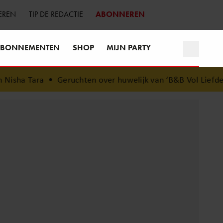
EREN
TIP DE REDACTIE
ABONNEREN
BONNEMENTEN
SHOP
MIJN PARTY
sha Tara
•
Geruchten over huwelijk van ‘B&B Vol Liefde’-Fr