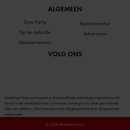
informatie over uw gebruik van onze site met onze
ALGEMEEN
partners voor social media, adverteren en analyse. Deze
partners kunnen deze gegevens combineren met andere
Over Party
Klantenservice
informatie die u aan ze heeft verstrekt of die ze hebben
Tip de redactie
verzameld op basis van uw gebruik van hun services. U
Adverteren
gaat akkoord met onze cookies als u onze website blijft
Abonnementen
gebruiken.
VOLG ONS
Weekblad Party participeert in diverse affiliate marketing programma’s, dat
houdt in dat Weekblad Party commissies ontvangt voor aankopen middels
links van retailers. Deze website wordt niet gesponsord door de genoemde
webwinkels.
© 2026 Weekblad Party