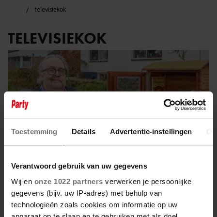
televisiekok
TELEVISIEKOK
Toestemming
Details
Advertentie-instellingen
Ov
Verantwoord gebruik van uw gegevens
Wij en
onze 1022 partners
verwerken je persoonlijke
gegevens (bijv. uw IP-adres) met behulp van
18 december 2025
technologieën zoals cookies om informatie op uw
apparaat op te slaan en te gebruiken met als doel