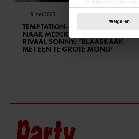
Informatie verzamelen
Uw apparaat identific
9 mei 2025
Lees meer over hoe uw perso
Weigeren
TEMPTATION-RICKY HAALT UIT
toestemming op elk moment wi
NAAR MEDEKANDIDAAT ÉN
RIVAAL SONNY: ‘BLAASKAAK
We gebruiken cookies om cont
MET EEN TE GROTE MOND’
websiteverkeer te analyseren
media, adverteren en analys
verstrekt of die ze hebben v
onze website blijft gebruiken.