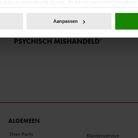
 over uw geografische locatie, die tot een paar meter nauwkeuri
eren door het actief te scannen op specifieke eigenschappen (fing
14 maart 2025
onlijke gegevens worden verwerkt en stel uw voorkeuren in he
Aanpassen
EFRAIN & AYLIN VAN
jzigen of intrekken in de Cookieverklaring.
TEMPTATION ISLAND: ‘WE ZIJN
PSYCHISCH MISHANDELD’
ent en advertenties te personaliseren, om functies voor social
. Ook delen we informatie over uw gebruik van onze site met on
e. Deze partners kunnen deze gegevens combineren met andere i
erzameld op basis van uw gebruik van hun services. U gaat akk
ALGEMEEN
Over Party
Klantenservice