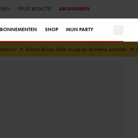
EREN
TIP DE REDACTIE
ABONNEREN
BONNEMENTEN
SHOP
MIJN PARTY
ren”
•
Simon Keizer blikt terug op donkere periode: ‘Ik wa