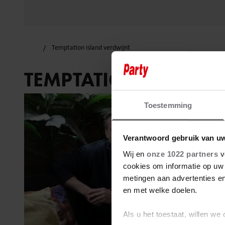
Temptation island verdwijnt
TEMPTATION ISLAND
Toestemming
Verantwoord gebruik van u
Wij en
onze 1022 partners
v
cookies om informatie op uw 
metingen aan advertenties en
en met welke doelen.
Als u het toestaat, willen we