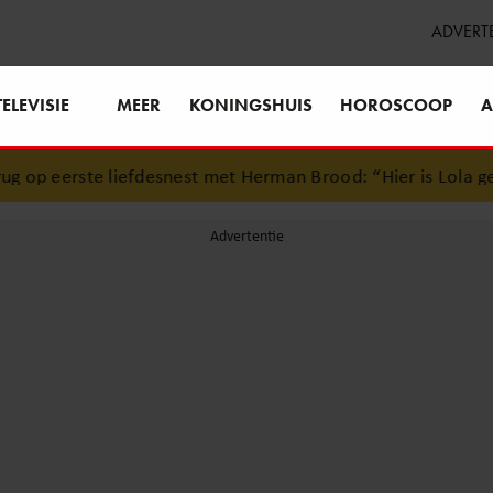
ADVERT
TELEVISIE
MEER
KONINGSHUIS
HOROSCOOP
A
op eerste liefdesnest met Herman Brood: “Hier is Lola gebo