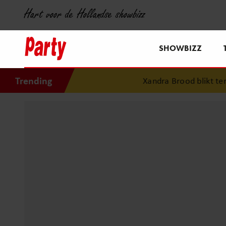
Hart voor de Hollandse showbizz
SHOWBIZZ
Trending
Xandra Brood blikt terug 