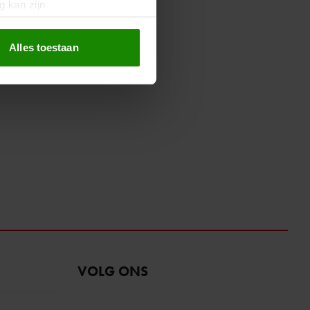
g kan zijn
erprinting)
t
detailgedeelte
in. U kunt uw
Alles toestaan
 media te bieden en om ons
ze partners voor social
nformatie die u aan ze heeft
oord met onze cookies als u
VOLG ONS