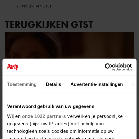
terugkijken GTST
TERUGKIJKEN GTST
Toestemming
Details
Advertentie-instellingen
Ov
Verantwoord gebruik van uw gegevens
Wij en
onze 1022 partners
verwerken je persoonlijke
gegevens (bijv. uw IP-adres) met behulp van
1 april 2025
technologieën zoals cookies om informatie op uw
apparaat op te slaan en te gebruiken met als doel