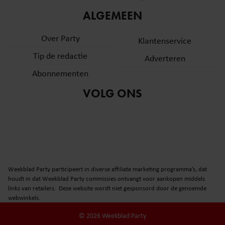
informatie over uw gebruik van onze site met onze
ALGEMEEN
partners voor social media, adverteren en analyse. Deze
partners kunnen deze gegevens combineren met andere
Over Party
Klantenservice
informatie die u aan ze heeft verstrekt of die ze hebben
Tip de redactie
verzameld op basis van uw gebruik van hun services. U
Adverteren
gaat akkoord met onze cookies als u onze website blijft
Abonnementen
gebruiken.
VOLG ONS
Weekblad Party participeert in diverse affiliate marketing programma’s, dat
houdt in dat Weekblad Party commissies ontvangt voor aankopen middels
links van retailers. Deze website wordt niet gesponsord door de genoemde
webwinkels.
© 2026 Weekblad Party