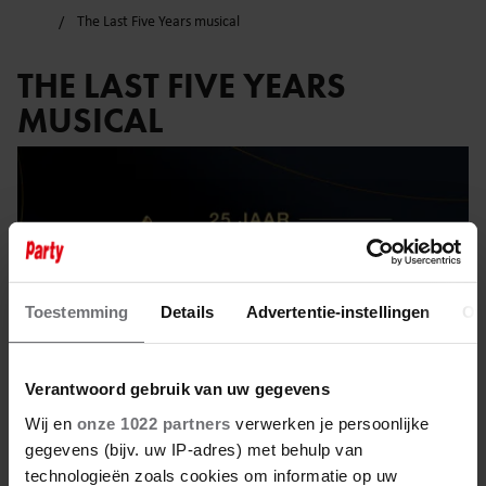
The Last Five Years musical
THE LAST FIVE YEARS
MUSICAL
Toestemming
Details
Advertentie-instellingen
Ov
Verantwoord gebruik van uw gegevens
Wij en
onze 1022 partners
verwerken je persoonlijke
gegevens (bijv. uw IP-adres) met behulp van
technologieën zoals cookies om informatie op uw