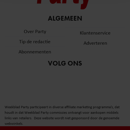
en om ons websiteverkeer te analyseren. Ook delen we
informatie over uw gebruik van onze site met onze
partners voor social media, adverteren en analyse. Deze
ALGEMEEN
partners kunnen deze gegevens combineren met andere
informatie die u aan ze heeft verstrekt of die ze hebben
Over Party
Klantenservice
verzameld op basis van uw gebruik van hun services. U
Tip de redactie
Adverteren
gaat akkoord met onze cookies als u onze website blijft
gebruiken.
Abonnementen
VOLG ONS
Weekblad Party participeert in diverse affiliate marketing programma’s, dat
houdt in dat Weekblad Party commissies ontvangt voor aankopen middels
links van retailers. Deze website wordt niet gesponsord door de genoemde
webwinkels.