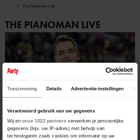
The Pianoman Live
THE PIANOMAN LIVE
Toestemming
Details
Advertentie-instellingen
Ov
Verantwoord gebruik van uw gegevens
Wij en
onze 1022 partners
verwerken je persoonlijke
gegevens (bijv. uw IP-adres) met behulp van
22 juni 2025
technologieën zoals cookies om informatie op uw