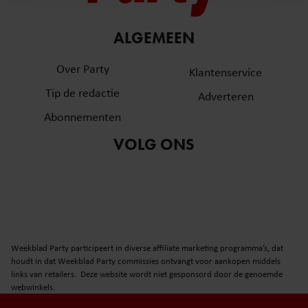
en om ons websiteverkeer te analyseren. Ook delen we
informatie over uw gebruik van onze site met onze
partners voor social media, adverteren en analyse. Deze
ALGEMEEN
partners kunnen deze gegevens combineren met andere
Over Party
informatie die u aan ze heeft verstrekt of die ze hebben
Klantenservice
verzameld op basis van uw gebruik van hun services. U
Tip de redactie
Adverteren
gaat akkoord met onze cookies als u onze website blijft
Abonnementen
gebruiken.
VOLG ONS
Weekblad Party participeert in diverse affiliate marketing programma’s, dat
houdt in dat Weekblad Party commissies ontvangt voor aankopen middels
links van retailers. Deze website wordt niet gesponsord door de genoemde
webwinkels.