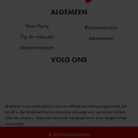
informatie over uw gebruik van onze site met onze
ALGEMEEN
partners voor social media, adverteren en analyse. Deze
partners kunnen deze gegevens combineren met andere
Over Party
Klantenservice
informatie die u aan ze heeft verstrekt of die ze hebben
verzameld op basis van uw gebruik van hun services. U
Tip de redactie
Adverteren
gaat akkoord met onze cookies als u onze website blijft
Abonnementen
gebruiken.
VOLG ONS
Weekblad Party participeert in diverse affiliate marketing programma’s, dat
houdt in dat Weekblad Party commissies ontvangt voor aankopen middels
links van retailers. Deze website wordt niet gesponsord door de genoemde
webwinkels.
© 2026 Weekblad Party