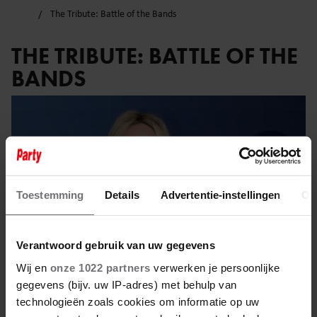
The Tribute: Battle of the Bands
THE TRIBUTE: BATTLE OF THE
BANDS
Toestemming
Details
Advertentie-instellingen
Ov
Verantwoord gebruik van uw gegevens
Wij en
onze 1022 partners
verwerken je persoonlijke
gegevens (bijv. uw IP-adres) met behulp van
technologieën zoals cookies om informatie op uw