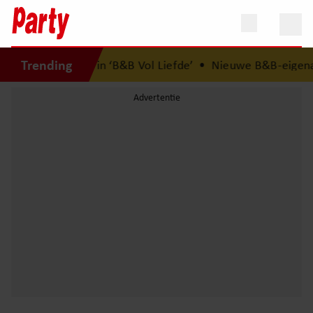
Trending
rgt voor vragen in ‘B&B Vol Liefde’
•
Nieuwe B&B-eigenaar 