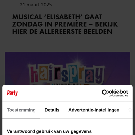
21 maart 2025
MUSICAL ‘ELISABETH’ GAAT
ZONDAG IN PREMIÈRE – BEKIJK
HIER DE ALLEREERSTE BEELDEN
Toestemming
Details
Advertentie-instellingen
Ov
Verantwoord gebruik van uw gegevens