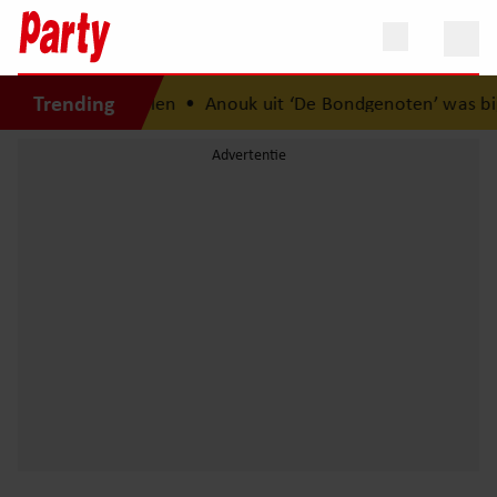
Trending
4 kilo afvallen
•
Anouk uit ‘De Bondgenoten’ was bijna stag