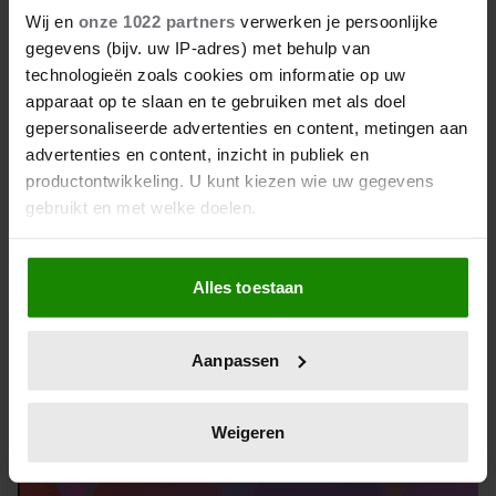
Wij en
onze 1022 partners
verwerken je persoonlijke
19 maart 2025
gegevens (bijv. uw IP-adres) met behulp van
technologieën zoals cookies om informatie op uw
‘HAIRSPRAY DE MUSICAL’ BREEKT
apparaat op te slaan en te gebruiken met als doel
RECORDS: AL 12.500 KAARTEN
gepersonaliseerde advertenties en content, metingen aan
VERKOCHT!
advertenties en content, inzicht in publiek en
productontwikkeling. U kunt kiezen wie uw gegevens
gebruikt en met welke doelen.
Als u het toestaat, willen we ook graag:
Alles toestaan
Informatie verzamelen over uw geografische
locatie, die tot een paar meter nauwkeurig kan zijn
Uw apparaat identificeren door het actief te
Aanpassen
scannen op specifieke eigenschappen (fingerprinting)
Lees meer over hoe uw persoonlijke gegevens worden
verwerkt en stel uw voorkeuren in het
detailgedeelte
in.
Weigeren
U kunt uw toestemming op elk moment wijzigen of
intrekken in de Cookieverklaring.