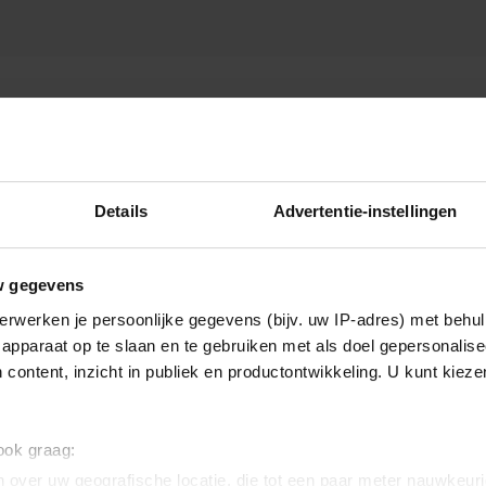
ELD
Details
Advertentie-instellingen
w gegevens
erwerken je persoonlijke gegevens (bijv. uw IP-adres) met behul
apparaat op te slaan en te gebruiken met als doel gepersonalise
 content, inzicht in publiek en productontwikkeling. U kunt kiez
 ook graag:
 over uw geografische locatie, die tot een paar meter nauwkeuri