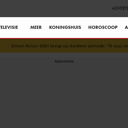
ADVERT
TELEVISIE
MEER
KONINGSHUIS
HOROSCOOP
A
Simon Keizer blikt terug op donkere periode: ‘Ik was een