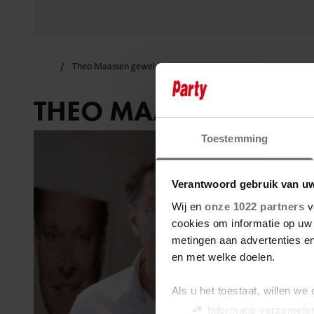
Theo Maassen geweld
THEO MAASSEN GEW
Toestemming
Verantwoord gebruik van u
Wij en
onze 1022 partners
v
cookies om informatie op uw 
metingen aan advertenties en
en met welke doelen.
Als u het toestaat, willen we
Informatie verzamelen