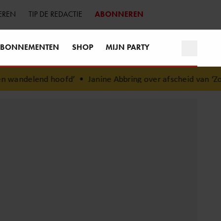
EREN
TIP DE REDACTIE
ABONNEREN
BONNEMENTEN
SHOP
MIJN PARTY
 wandelend hoofd’
•
Janine Abbring over afscheid van ‘Zomer