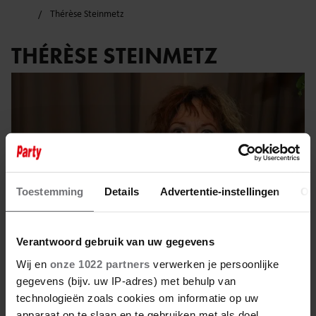
Thérèse Steinmetz
THÉRÈSE STEINMETZ
Toestemming
Details
Advertentie-instellingen
Ov
Verantwoord gebruik van uw gegevens
Wij en
onze 1022 partners
verwerken je persoonlijke
gegevens (bijv. uw IP-adres) met behulp van
7 december 2023
technologieën zoals cookies om informatie op uw
apparaat op te slaan en te gebruiken met als doel