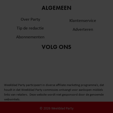
informatie over uw gebruik van onze site met onze
ALGEMEEN
partners voor social media, adverteren en analyse. Deze
partners kunnen deze gegevens combineren met andere
Over Party
Klantenservice
informatie die u aan ze heeft verstrekt of die ze hebben
Tip de redactie
verzameld op basis van uw gebruik van hun services. U
Adverteren
gaat akkoord met onze cookies als u onze website blijft
Abonnementen
gebruiken.
VOLG ONS
Weekblad Party participeert in diverse affiliate marketing programma’s, dat
houdt in dat Weekblad Party commissies ontvangt voor aankopen middels
links van retailers. Deze website wordt niet gesponsord door de genoemde
webwinkels.
© 2026 Weekblad Party