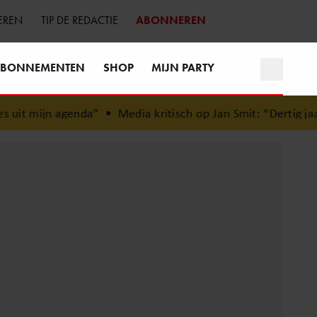
EREN
TIP DE REDACTIE
ABONNEREN
BONNEMENTEN
SHOP
MIJN PARTY
uit mijn agenda”
•
Media kritisch op Jan Smit: “Dertig jaar 