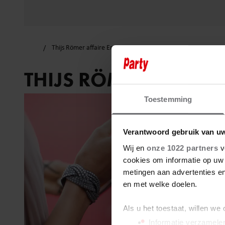
Thijs Römer affaire Emma Buysse
THIJS RÖMER AFFAIR
Toestemming
Verantwoord gebruik van u
Wij en
onze 1022 partners
v
cookies om informatie op uw 
metingen aan advertenties en
en met welke doelen.
Als u het toestaat, willen we
Informatie verzamelen