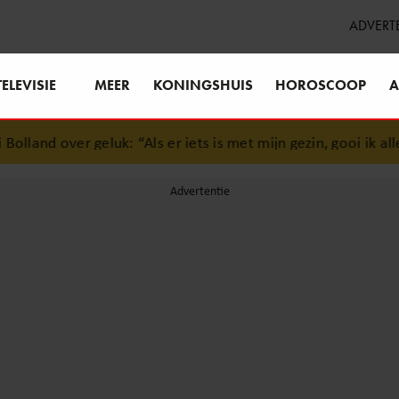
ADVERT
TELEVISIE
MEER
KONINGSHUIS
HOROSCOOP
A
lland over geluk: “Als er iets is met mijn gezin, gooi ik alles 