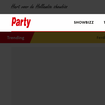
Hart voor de Hollandse showbizz
SHOWBIZZ
Trending
Ferdi Bo