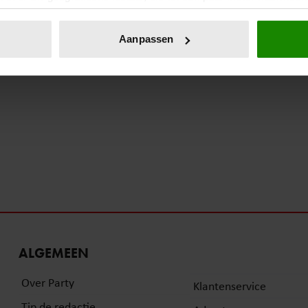
eren door het actief te scannen op specifieke eigenschappen (fing
onlijke gegevens worden verwerkt en stel uw voorkeuren in he
Aanpassen
jzigen of intrekken in de Cookieverklaring.
ent en advertenties te personaliseren, om functies voor social
. Ook delen we informatie over uw gebruik van onze site met on
e. Deze partners kunnen deze gegevens combineren met andere i
erzameld op basis van uw gebruik van hun services. U gaat akk
ALGEMEEN
Over Party
Klantenservice
Tip de redactie