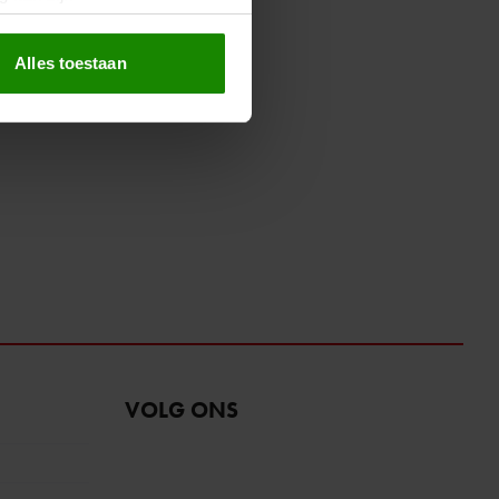
erprinting)
t
detailgedeelte
in. U kunt uw
Alles toestaan
 media te bieden en om ons
ze partners voor social
nformatie die u aan ze heeft
oord met onze cookies als u
VOLG ONS