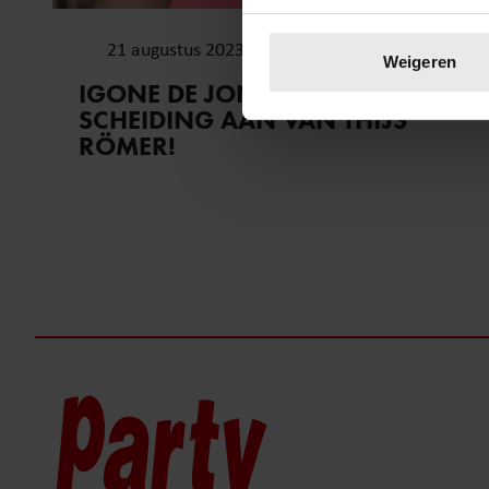
Uw apparaat identific
21 augustus 2023
Lees meer over hoe uw perso
Weigeren
toestemming op elk moment wi
IGONE DE JONGH VRAAGT
SCHEIDING AAN VAN THIJS
We gebruiken cookies om cont
RÖMER!
websiteverkeer te analyseren
media, adverteren en analys
verstrekt of die ze hebben v
onze website blijft gebruiken.