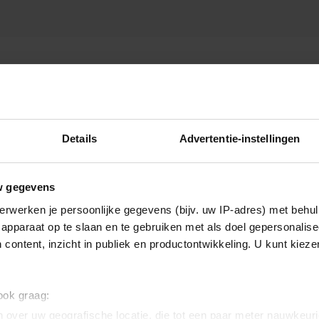
E EMMA BUYSSE
Details
Advertentie-instellingen
w gegevens
erwerken je persoonlijke gegevens (bijv. uw IP-adres) met behul
apparaat op te slaan en te gebruiken met als doel gepersonalise
 content, inzicht in publiek en productontwikkeling. U kunt kiez
 ook graag:
 over uw geografische locatie, die tot een paar meter nauwkeuri